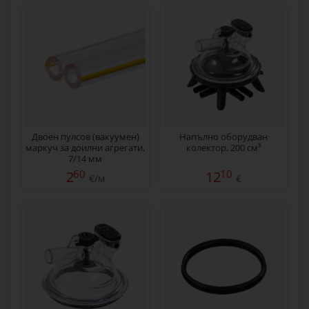
Двоен пулсов (вакуумен)
Напълно оборудван
маркуч за доилни агрегати,
колектор, 200 см³
7/14 мм
60
10
2
12
€/м
€