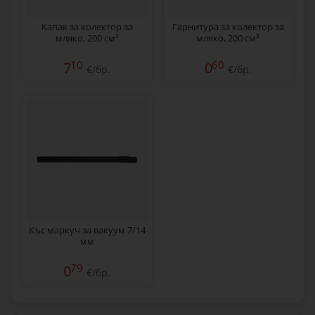
Капак за колектор за
Гарнитура за колектор за
мляко, 200 см³
мляко, 200 см³
10
60
7
0
€/бр.
€/бр.
Къс маркуч за вакуум 7/14
мм
79
0
€/бр.