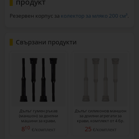
продукт
Резервен корпус за
колектор за мляко 200 см³
.
Свързани продукти
Дълъг гумен ръкав
Дълъг силиконов маншон
(маншон) за доилни
за доилни агрегати за
машини за крави,
крави, комплект от 4 бр.
комплект от 4 бр.
10
8
25
€/комплект
€/комплект