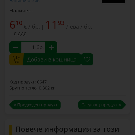
Напиши отзив
Наличен.
6
11
10
93
€ / бр.
Лева / бр.
|
С ДДС
бр.
Добави в кошница
Код продукт: 0647
Брутно тегло: 0.302 кг
« Предходен продукт
Следващ продукт »
Повече информация за този