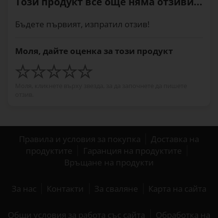
Този продукт все още няма отзиви...
Бъдете първият, изпратил отзив!
Моля, дайте оценка за този продукт
Моля, кликнете върху звезда, за да започнете да пишете
отзив.
Правила и условия за покупка
Доставка на
продуктите
Гаранция на продуктите
Връщане на продукти
За нас
Контакти
За сваляне
Карта на сайта
Общи условия за работа със сайта
Обработка на