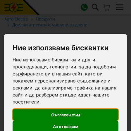
Agro Electro
Продукти
Доилни агрегати и машини за доене
Корпус (основа) на колектор
Ние използваме бисквитки
за мляко, 200 см³
Ние използваме бисквитки и други,
проследяващи, технологии, за да подобрим
сърфирането ви в нашия сайт, като ви
покажем персонализирано съдържание и
реклами, да анализираме трафика на нашия
сайт и да разберем откъде идват нашите
посетители.
Съгласен съм
Аз отказвам