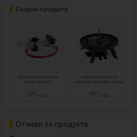
Сходни продукти
Капак за колектор за
Корпус (основа) на
мляко, 240 см³
колектор за мляко, 240 см³
50
50
8
7
€/бр.
€/бр.
Отзиви за продукта