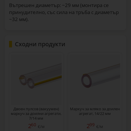
Вътрешен диаметър: ~29 мм (монтира се
принудително, със сила на тръба с диаметър
~32 мм).
Сходни продукти
Двоен пулсов (вакуумен)
Маркуч за мляко за доилен
маркуч за доилни агрегати,
агрегат, 14/22 мм
7/14 мм
60
99
2
2
€/м
€/м