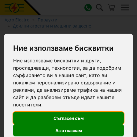
Agro Electro
Продукти
Доилни агрегати и машини за доене
Къс маркуч за вакуумния
Ние използваме бисквитки
резервоар
Ние използваме бисквитки и други,
проследяващи, технологии, за да подобрим
сърфирането ви в нашия сайт, като ви
покажем персонализирано съдържание и
реклами, да анализираме трафика на нашия
сайт и да разберем откъде идват нашите
посетители.
Съгласен съм
Аз отказвам