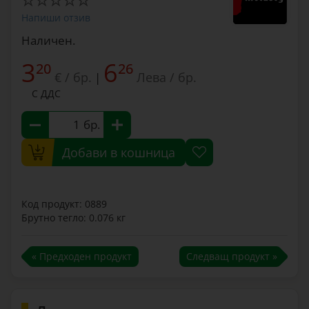
Напиши отзив
Наличен.
3
6
20
26
€ / бр.
Лева / бр.
|
С ДДС
бр.
Добави в кошница
Код продукт: 0889
Брутно тегло: 0.076 кг
« Предходен продукт
Следващ продукт »