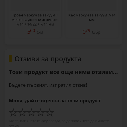
Троен маркуч за вакуум +
Къс маркуч за вакуум 7/14
мляко за доилни агрегати,
мм
7/14 + 14/22 + 7/14 мм
60
79
5
0
€/м
€/бр.
Отзиви за продукта
Този продукт все още няма отзиви...
Бъдете първият, изпратил отзив!
Моля, дайте оценка за този продукт
Моля, кликнете върху звезда, за да започнете да пишете
отзив.