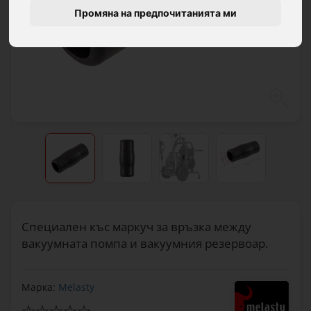
Промяна на предпочитанията ми
Специален къс маркуч за връзка между
вакуумната помпа и вакуумния резервоар.
Марка:
Melasty