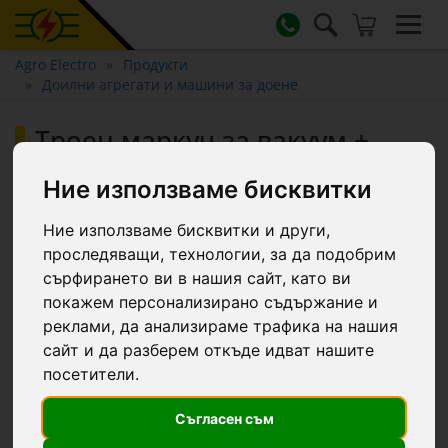
Agro Electro
Продукти
Доилни агрегати и машини за доене
Троен маркуч за вакуум +
мляко за доилни агрегати,
Ние използваме бисквитки
7/14 + 14/22 + 7/14 мм
Ние използваме бисквитки и други,
проследяващи, технологии, за да подобрим
сърфирането ви в нашия сайт, като ви
покажем персонализирано съдържание и
реклами, да анализираме трафика на нашия
сайт и да разберем откъде идват нашите
посетители.
Съгласен съм