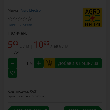
Марка:
Agro Electro
Напиши отзив
Наличен.
5
10
60
95
€ / м
Лева / м
|
С ДДС
м
Добави в кошница
Код продукт: 0631
Брутно тегло: 0.573 кг
« Предходен продукт
Следващ продукт »