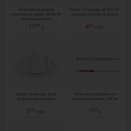
Пулсатор за доилни
Капак с 3 изхода, за 25 и 30-
агрегати за крави, 60/40, 60
литрови гюмове за мляко
импулса/минута
90
60
11
4
€
€/бр.
Капак с 3 изхода, за 40-
Четка за почистване на
литров гюм за мляко
маркуча за мляко, 150 см
20
59
5
1
€/бр.
€