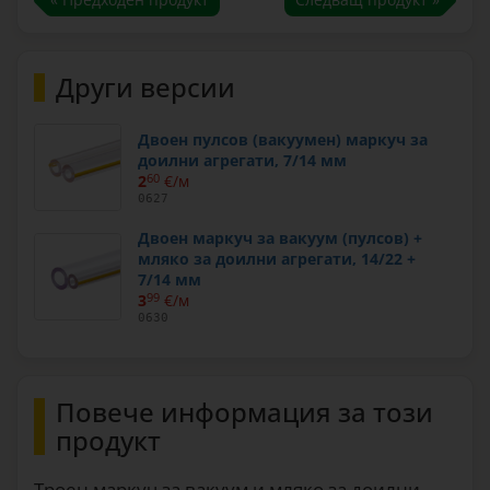
Други версии
Двоен пулсов (вакуумен) маркуч за
доилни агрегати, 7/14 мм
2
60
€/м
0627
Двоен маркуч за вакуум (пулсов) +
мляко за доилни агрегати, 14/22 +
7/14 мм
3
99
€/м
0630
Повече информация за този
продукт
Троен маркуч за вакуум и мляко за доилни