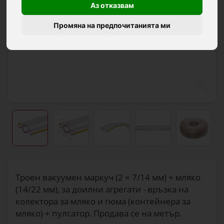
Аз отказвам
Промяна на предпочитанията ми
Троен вакуумен маркуч (2 × 7/14 мм) + мляко
(14/22 мм), за доилни агрегати - връзка на
колектора за мляко и гюма (контейнера за
мляко) + пулсатор. Продава се на метър.