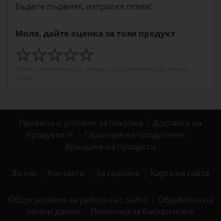
Бъдете първият, изпратил отзив!
Моля, дайте оценка за този продукт
Моля, кликнете върху звезда, за да започнете да пишете
отзив.
Правила и условия за покупка
Доставка на
продуктите
Гаранция на продуктите
Връщане на продукти
За нас
Контакти
За сваляне
Карта на сайта
Общи условия за работа със сайта
Обработка на
лични данни
Политика за бисквитките