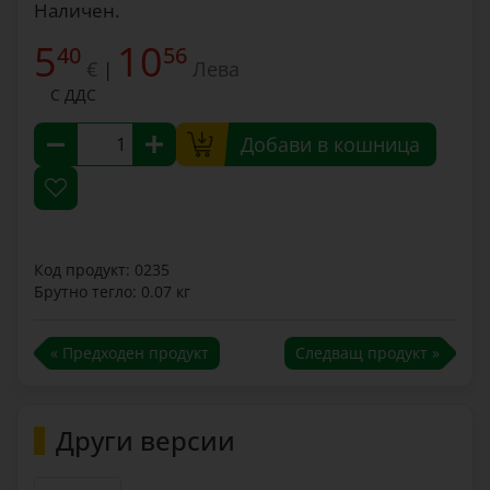
Наличен.
5
10
40
56
€
Лева
|
С ДДС
Добави в кошница
Код продукт: 0235
Брутно тегло: 0.07 кг
« Предходен продукт
Следващ продукт »
Други версии