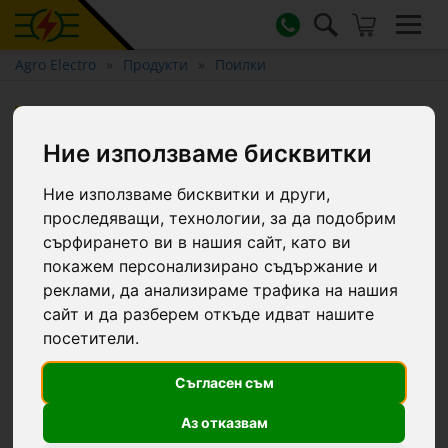
Agro Electro
Продукти
Поилки
Клапан за поилка с обем 1,5
литра
Ние използваме бисквитки
Ние използваме бисквитки и други,
проследяващи, технологии, за да подобрим
сърфирането ви в нашия сайт, като ви
покажем персонализирано съдържание и
реклами, да анализираме трафика на нашия
сайт и да разберем откъде идват нашите
посетители.
Съгласен съм
Аз отказвам