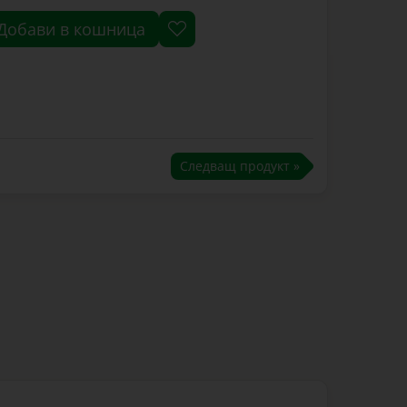
Добави в кошница
Следващ продукт »
ие. Продуктът се доставя без PET бутилка.