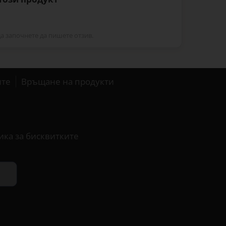
да започнете да пишете отзив.
ите
Връщане на продукти
ика за бисквитките