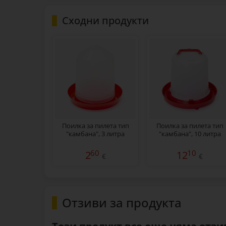
Сходни продукти
Поилка за пилета тип
Поилка за пилета тип
"камбана", 3 литра
"камбана", 10 литра
60
10
2
12
€
€
Отзиви за продукта