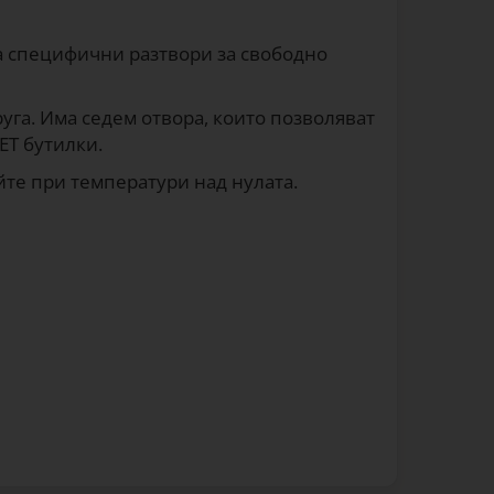
на специфични разтвори за свободно
руга. Има седем отвора, които позволяват
ET бутилки.
йте при температури над нулата.