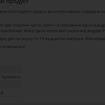
зи продукт
оене на птиците с вода и за контролирано подаване 
 от две отделни части, които са пресовани една към д
 контейнер. Могат да се използват различни видове P
един ден за около 12-15 възрастни кокошки. Използва
 опаковката!
T бутилката
ър