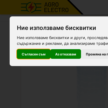
Agro Electro
Продукти
Поилки
Ние използваме бисквитки
Кръгла поилка с PET бутил
Ние използваме бисквитки и други, проследяв
съдържание и реклами, да анализираме трафик
Съгласен съм
Аз отказвам
Промяна на 