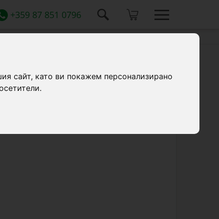
+359 87 851 0796
шия сайт, като ви покажем персонализирано
осетители.
 и PET бутилка, предназначена за