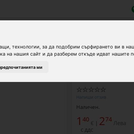
ка, за пилета
ащи, технологии, за да подобрим сърфирането ви в на
а на нашия сайт и да разберем откъде идват нашите п
Кръгла поилка с отвори
предпочитанията ми
пилета.
Напиши отзив
Наличен.
1
2
40
74
€
Лева
|
С ДДС