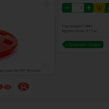
Код продукт: 0486
Брутно тегло: 0.17 кг
« Предходен продукт
оставя без PET бутилка.
Илюстративно изображен