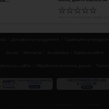
и...
Моля, кликнете върху звезда, за 
пка
Доставка на продуктите
Гаранция на продукт
За нас
Контакти
За сваляне
Карта на сайта
абота със сайта
Обработка на лични данни
Полит
®
LITHEA
Web-based Software Platform,
NetPixel Studio
. Hosted by
Cyberfolks
Server time: 2026-08-06 12:44:27 | Connections: 24