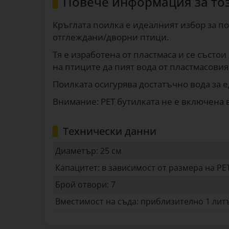
Повече информация за то
Кръглата поилка е идеалният избор за п
отглеждани/дворни птици.
Тя е изработена от пластмаса и се състои
на птиците да пият вода от пластмасовия
Поилката осигурява достатъчно вода за 
Внимание: PET бутилката не е включена в
Технически данни
Диаметър: 25 см
Капацитет: в зависимост от размера на PE
Брой отвори: 7
Вместимост на съда: приблизително 1 лит