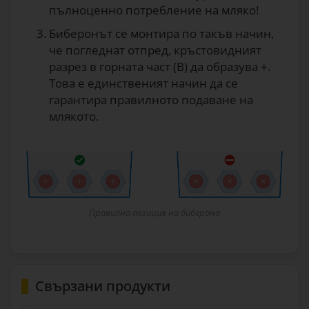
пълноценно потребление на мляко!
Биберонът се монтира по такъв начин,
че погледнат отпред, кръстовидният
разрез в горната част (В) да образува +.
Това е единственият начин да се
гарантира правилното подаване на
млякото.
Правилна позиция на биберона
Свързани продукти