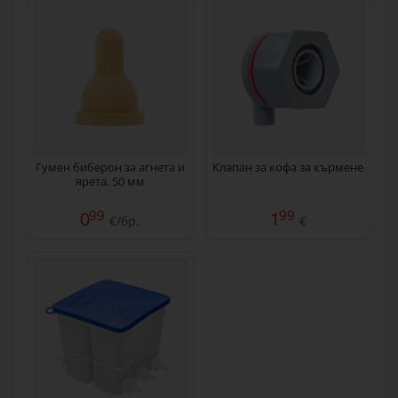
Гумен биберон за агнета и
Клапан за кофа за кърмене
ярета, 50 мм
99
99
0
1
€/бр.
€