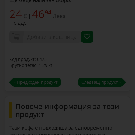
24
46
94
€
Лева
|
С ДДС
Добави в кошница
Код продукт: 0475
Брутно тегло: 1.29 кг
« Предходен продукт
Следващ продукт »
Повече информация за този
продукт
Тази кофа е подходяща за едновременно
хранене на няколко агнета и ярета и е