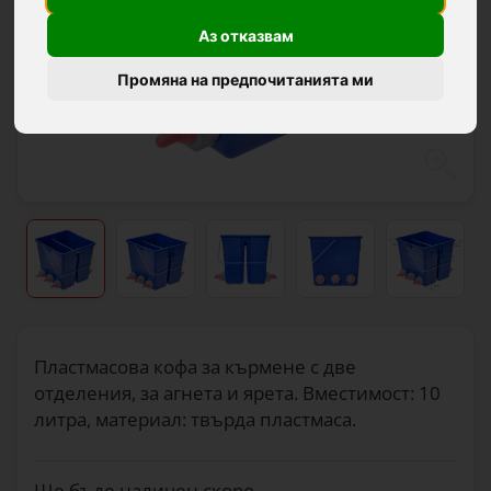
Аз отказвам
Промяна на предпочитанията ми
Пластмасова кофа за кърмене с две
отделения, за агнета и ярета. Вместимост: 10
литра, материал: твърда пластмаса.
Ще бъде наличен скоро.