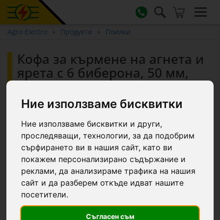
Agro Electro
Продукти
Поилки
Кофа за кърмене на агнета и
ярета с 6 биберона, 50 мм,
10 литра
Ние използваме бисквитки
Ние използваме бисквитки и други,
проследяващи, технологии, за да подобрим
сърфирането ви в нашия сайт, като ви
покажем персонализирано съдържание и
реклами, да анализираме трафика на нашия
сайт и да разберем откъде идват нашите
посетители.
Съгласен съм