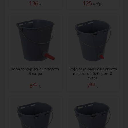
136
125
€
€/бр.
Кофа за кърмене на телета,
Кофа за кърмене на агнета
8 литра
и ярета с 1 биберон, 8
литра
30
90
8
7
€
€