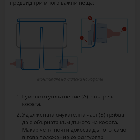
предвид три много важни неща:
Монтиране на клапана на кофата
Гуменото уплътнение (А) е вътре в
кофата.
Удължената смукателна част (В) трябва
да е обърната към дъното на кофата.
Макар че тя почти докосва дъното, само
в това положение се осигурява