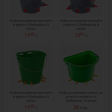
Кофа за кърмене на агнета
Кофа за кърмене на агнета
и ярета с 3 биберона, 8
и ярета с 5 биберона, 8
литра
литра
90
90
11
15
€
€
Кофа за кърмене на агнета
Кофа за хранене с мляко на
и ярета с 6 биберона, 8
агнета и козлета с 6
литра
биберона, 12 литра
30
11
26
€
€/бр.