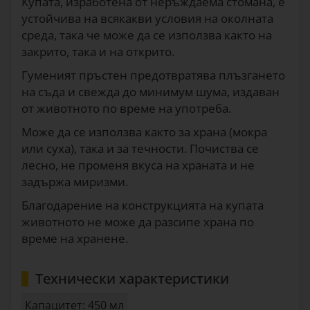
Купата, изработена от неръждаема стомана, е
устойчива на всякакви условия на околната
среда, така че може да се използва както на
закрито, така и на открито.
Гуменият пръстен предотвратява плъзгането
на съда и свежда до минимум шума, издаван
от животното по време на употреба.
Може да се използва както за храна (мокра
или суха), така и за течности. Почиства се
лесно, не променя вкуса на храната и не
задържа миризми.
Благодарение на конструкцията на купата
животното не може да разсипе храна по
време на хранене.
Технически характеристики
Капацитет: 450 мл