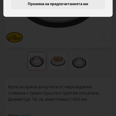
Промяна на предпочитанията ми
Купа за храна за кучета от неръждаема
стомана с гумен пръстен против хлъзгане.
Диаметър: 16 см, вместимост: 450 мл.
Марка:
Kerbl