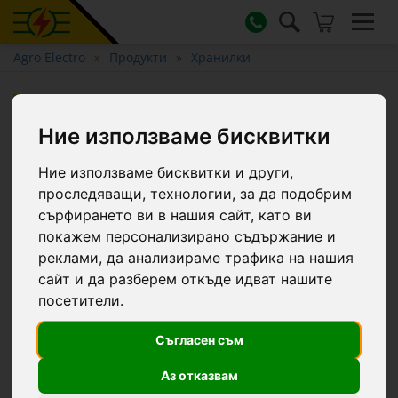
Agro Electro
Продукти
Хранилки
Купа от неръждаема стомана
за храна за кучета, Ø 16 см,
Ние използваме бисквитки
450 мл
Ние използваме бисквитки и други,
проследяващи, технологии, за да подобрим
сърфирането ви в нашия сайт, като ви
покажем персонализирано съдържание и
реклами, да анализираме трафика на нашия
сайт и да разберем откъде идват нашите
посетители.
Съгласен съм
Аз отказвам