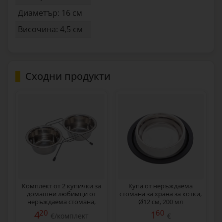
Диаметър: 16 см
Височина: 4,5 см
Сходни продукти
Комплект от 2 купички за
Купа от неръждаема
домашни любимци от
стомана за храна за котки,
неръждаема стомана,
Ø12 см, 200 мл
Ø 13 см, 450 мл
20
60
4
1
€/комплект
€