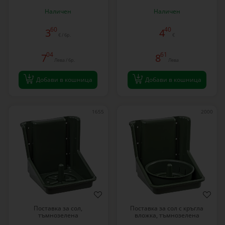
Наличен
Наличен
60
40
3
4
€ / бр.
€
04
61
7
8
Лева / бр.
Лева
Добави в кошница
Добави в кошница
1655
2000
Поставка за сол,
Поставка за сол с кръгла
тъмнозелена
вложка, тъмнозелена