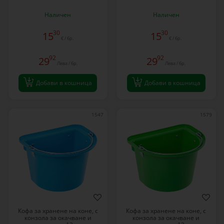
Наличен
Наличен
30
30
15
15
€ / бр.
€ / бр.
92
92
29
29
Лева / бр.
Лева / бр.
Добави в кошница
Добави в кошница
1547
1579
Кофа за хранене на коне, с
Кофа за хранене на коне, с
конзола за окачване и
конзола за окачване и