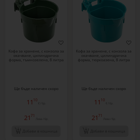
Кофа за хранене, с конзола за
Кофа за хранене, с конзола за
окачване, цилиндрична
окачване, цилиндрична
форма, тъмнозелена, 8 литра
форма, тюркоазена, 8 литра
Ще бъде наличен скоро
Ще бъде наличен скоро
10
10
11
11
€ / бр.
€ / бр.
71
71
21
21
Лева / бр.
Лева / бр.
Добави в кошница
Добави в кошница