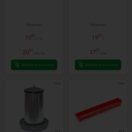
Наличен
Наличен
50
20
10
19
€ / бр.
€
54
55
20
37
Лева / бр.
Лева
Добави в кошница
Добави в кошница
0492
0484