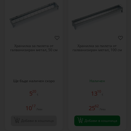
Хранилка за пилета от
Хранилка за пилета от
галванизиран метал, 50 см
галванизиран метал, 100 см
Ще бъде наличен скоро
Наличен
20
10
5
13
€
€
17
62
10
25
Лева
Лева
Добави в кошница
Добави в кошница