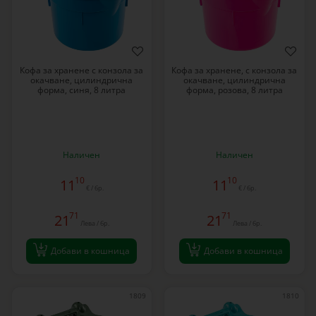
Кофа за хранене с конзола за
Кофа за хранене, с конзола за
окачване, цилиндрична
окачване, цилиндрична
форма, синя, 8 литра
форма, розова, 8 литра
Наличен
Наличен
10
10
11
11
€ / бр.
€ / бр.
71
71
21
21
Лева / бр.
Лева / бр.
Добави в кошница
Добави в кошница
1809
1810