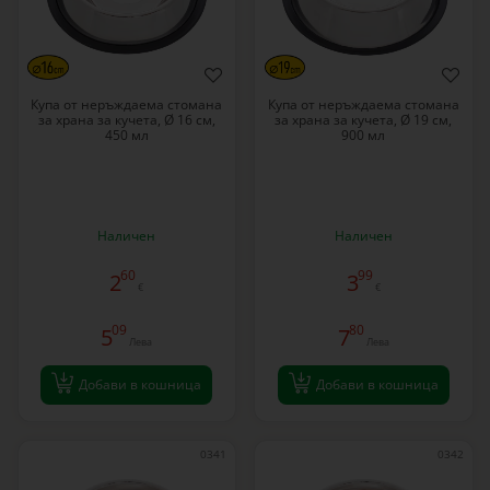
Купа от неръждаема стомана
Купа от неръждаема стомана
за храна за кучета, Ø 16 см,
за храна за кучета, Ø 19 см,
450 мл
900 мл
Наличен
Наличен
60
99
2
3
€
€
09
80
5
7
Лева
Лева
Добави в кошница
Добави в кошница
0341
0342