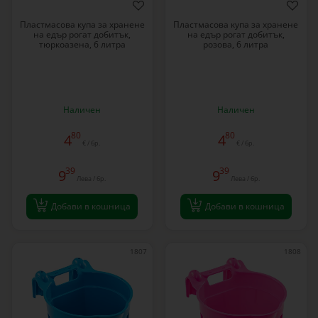
Пластмасова купа за хранене
Пластмасова купа за хранене
на едър рогат добитък,
на едър рогат добитък,
тюркоазена, 6 литра
розова, 6 литра
Наличен
Наличен
80
80
4
4
€ / бр.
€ / бр.
39
39
9
9
Лева / бр.
Лева / бр.
Добави в кошница
Добави в кошница
1807
1808