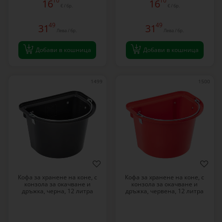
10
10
16
16
€ / бр.
€ / бр.
49
49
31
31
Лева / бр.
Лева / бр.
Добави в кошница
Добави в кошница
1499
1500
Кофа за хранене на коне, с
Кофа за хранене на коне, с
конзола за окачване и
конзола за окачване и
дръжка, черна, 12 литра
дръжка, червена, 12 литра