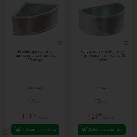
Ъглова хранилка от
Полукръгла хранилка от
поцинкована стомана,
поцинкована стомана, 28
35 литра
литра
Наличен
Наличен
57
62
€ / бр.
€ / бр.
48
26
111
121
Лева / бр.
Лева / бр.
Добави в кошница
Добави в кошница