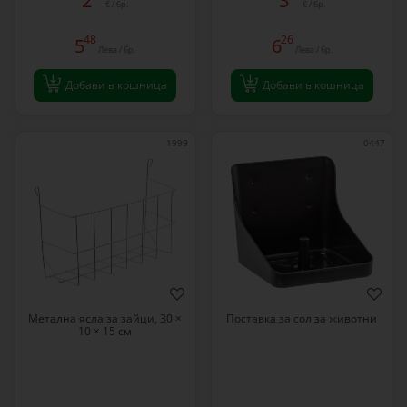
2
3
€ / бр.
€ / бр.
48
26
5
6
Лева / бр.
Лева / бр.
Добави в кошница
Добави в кошница
1999
0447
Метална ясла за зайци, 30 ×
Поставка за сол за животни
10 × 15 см