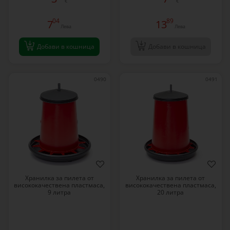
€
€
04
89
7
13
Лева
Лева
Добави в кошница
Добави в кошница
0490
0491
Хранилка за пилета от
Хранилка за пилета от
висококачествена пластмаса,
висококачествена пластмаса,
9 литра
20 литра