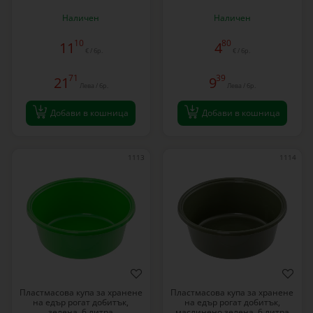
Наличен
Наличен
10
80
11
4
€ / бр.
€ / бр.
71
39
21
9
Лева / бр.
Лева / бр.
Добави в кошница
Добави в кошница
1113
1114
Пластмасова купа за хранене
Пластмасова купа за хранене
на едър рогат добитък,
на едър рогат добитък,
зелена, 6 литра
маслинено зелена, 6 литра