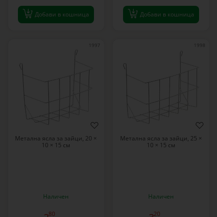
Добави в кошница
Добави в кошница
1997
1998
Метална ясла за зайци, 20 ×
Метална ясла за зайци, 25 ×
10 × 15 см
10 × 15 см
Наличен
Наличен
80
20