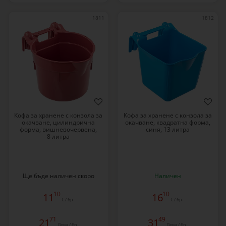
1811
1812
Кофа за хранене с конзола за
Кофа за хранене с конзола за
окачване, цилиндрична
окачване, квадратна форма,
форма, вишневочервена,
синя, 13 литра
8 литра
Ще бъде наличен скоро
Наличен
10
10
11
16
€ / бр.
€ / бр.
71
49
21
31
Лева / бр.
Лева / бр.