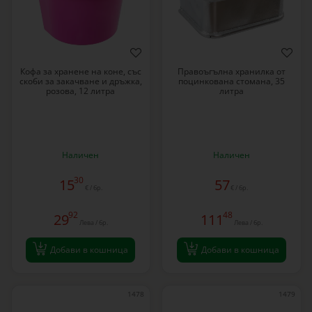
Кофа за хранене на коне, със
Правоъгълна хранилка от
скоби за закачване и дръжка,
поцинкована стомана, 35
розова, 12 литра
литра
Наличен
Наличен
30
15
57
€ / бр.
€ / бр.
92
48
29
111
Лева / бр.
Лева / бр.
Добави в кошница
Добави в кошница
1478
1479