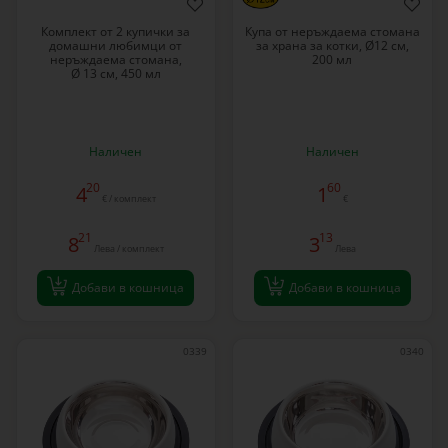
Комплект от 2 купички за
Купа от неръждаема стомана
домашни любимци от
за храна за котки, Ø12 см,
неръждаема стомана,
200 мл
Ø 13 см, 450 мл
Наличен
Наличен
20
60
4
1
€ / комплект
€
21
13
8
3
Лева / комплект
Лева
Добави в кошница
Добави в кошница
0339
0340