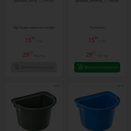
дръжка, синя, 12 литра
дръжка, зелена, 12 литра
Ще бъде наличен скоро
Наличен
30
30
15
15
€ / бр.
€ / бр.
92
92
29
29
Лева / бр.
Лева / бр.
Добави в кошница
Добави в кошница
1615
1815