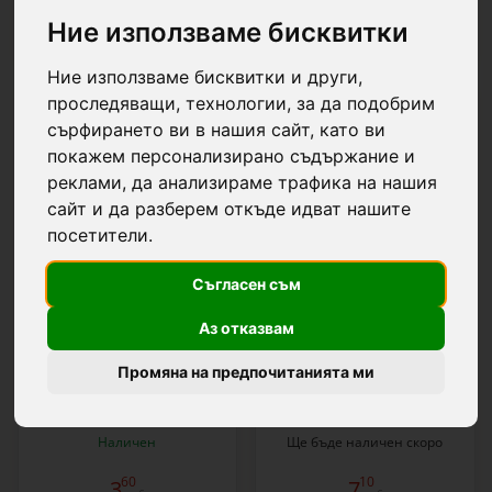
Ние използваме бисквитки
77 продукти
Страница 1/2
Ние използваме бисквитки и други,
0482
0483
проследяващи, технологии, за да подобрим
сърфирането ви в нашия сайт, като ви
покажем персонализирано съдържание и
реклами, да анализираме трафика на нашия
сайт и да разберем откъде идват нашите
посетители.
Съгласен съм
Хранилка за пилета и
Хранилка за пилета и
домашни птици, 5 литра
домашни птици, 10 литра
Аз отказвам
Промяна на предпочитанията ми
Наличен
Ще бъде наличен скоро
60
10
3
7