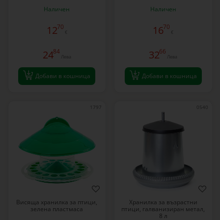
Наличен
Наличен
70
70
12
16
€
€
84
66
24
32
Лева
Лева
Добави в кошница
Добави в кошница
1797
0540
Висяща хранилка за птици,
Хранилка за възрастни
зелена пластмаса
птици, галванизиран метал,
8 л