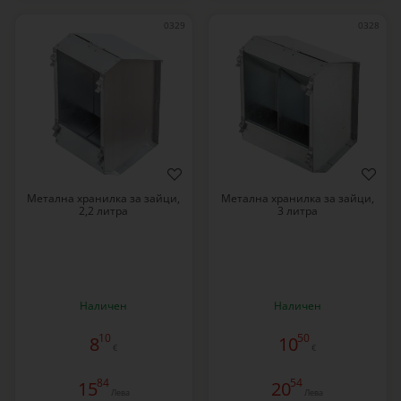
0329
0328
Метална хранилка за зайци,
Метална хранилка за зайци,
2,2 литра
3 литра
Наличен
Наличен
10
50
8
10
€
€
84
54
15
20
Лева
Лева