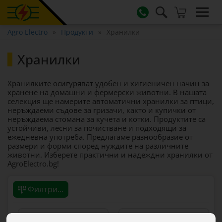
Agro Electro
Продукти
Хранилки
Хранилки
Хранилките осигуряват удобен и хигиеничен начин за
хранене на домашни и фермерски животни. В нашата
селекция ще намерите автоматични хранилки за птици,
неръждаеми съдове за гризачи, както и купички от
неръждаема стомана за кучета и котки. Продуктите са
устойчиви, лесни за почистване и подходящи за
ежедневна употреба. Предлагаме разнообразие от
размери и форми според нуждите на различните
животни. Изберете практични и надеждни хранилки от
AgroElectro.bg!
Филтри...