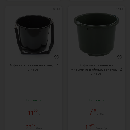
0465
1255
Кофа за хранене на коне, 12
Kофа за хранене на
литра
живоните в обора, зелена, 12
литра
Наличен
Наличен
90
10
11
7
€
€ / бр.
27
89
23
13
Лева
Лева / бр.