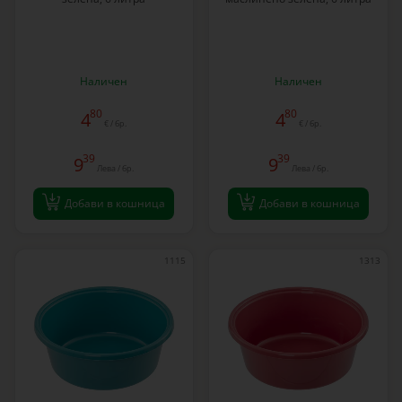
Наличен
Наличен
80
80
4
4
€ / бр.
€ / бр.
39
39
9
9
Лева / бр.
Лева / бр.
Добави в кошница
Добави в кошница
1115
1313