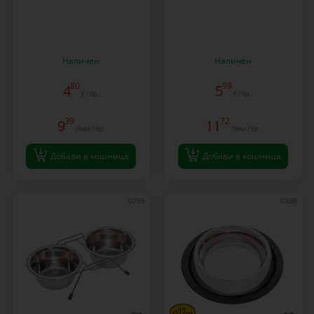
Наличен
Наличен
80
99
4
5
€ / бр.
€ / бр.
39
72
9
11
Лева / бр.
Лева / бр.
Добави в кошница
Добави в кошница
0795
0338