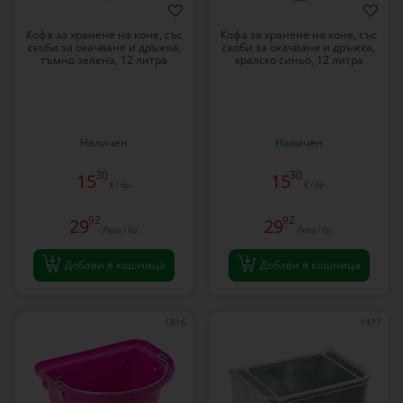
Кофа за хранене на коне, със
Кофа за хранене на коне, със
скоби за окачване и дръжка,
скоби за окачване и дръжка,
тъмно зелена, 12 литра
кралско синьо, 12 литра
Наличен
Наличен
30
30
15
15
€ / бр.
€ / бр.
92
92
29
29
Лева / бр.
Лева / бр.
Добави в кошница
Добави в кошница
1816
1477