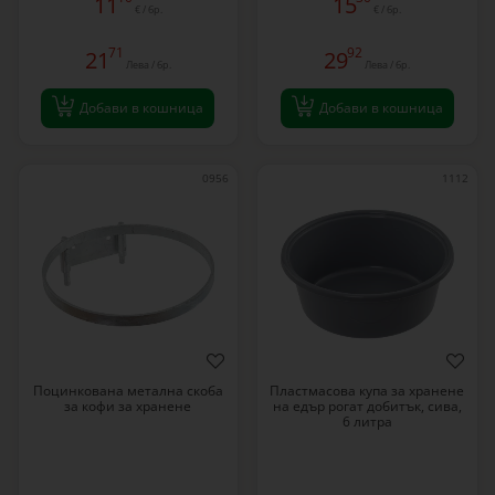
11
15
€ / бр.
€ / бр.
71
92
21
29
Лева / бр.
Лева / бр.
Добави в кошница
Добави в кошница
0956
1112
Поцинкована метална скоба
Пластмасова купа за хранене
за кофи за хранене
на едър рогат добитък, сива,
6 литра