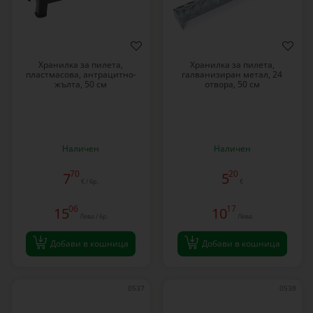
Хранилка за пилета,
Хранилка за пилета,
пластмасова, антрацитно-
галванизиран метал, 24
жълта, 50 см
отвора, 50 см
Наличен
Наличен
70
20
7
5
€ / бр.
€
06
17
15
10
Лева / бр.
Лева
Добави в кошница
Добави в кошница
0537
0538