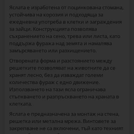
Яслата е изработена от поцинкована стомана,
устойчива на корозия и подходяща за
ежедневна употреба в клетки и заграждения
за зайци. Конструкцията позволява
съхранението на сено, трева или листа, като
поддържа фуража над земята и намалява
замърсяването или разхищението.
Отворената форма и разстоянието между
решетките позволяват на животните да се
хранят лесно, без да изваждат големи
количества фураж с едно движение.
Използването на тази ясла ограничава
стъпкването и разпръскването на храната в
клетката.
Яслата е предназначена за монтаж на стена,
решетка или метална мрежа. Винтовете за
закрепване не са включени, тъй като техният