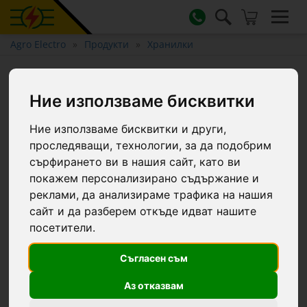
Agro Electro
Продукти
Хранилки
Метална ясла за зайци, 20 ×
10 × 15 см
Ние използваме бисквитки
Ние използваме бисквитки и други,
проследяващи, технологии, за да подобрим
сърфирането ви в нашия сайт, като ви
покажем персонализирано съдържание и
реклами, да анализираме трафика на нашия
сайт и да разберем откъде идват нашите
посетители.
Съгласен съм
Аз отказвам