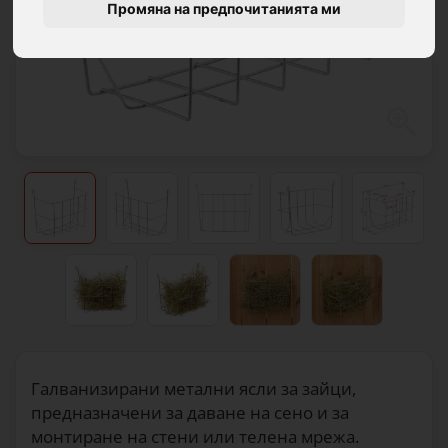
Промяна на предпочитанията ми
Галванизирани метални ясли за зайци,
предназначени за даване на сено и за
монтиране на стени или телена мрежа.