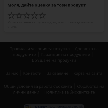
Моля, дайте оценка за този продукт
Моля, кликнете върху звезда, за да започнете да пишете
отзив.
Правила и условия за покупка
Доставка на
продуктите
Гаранция на продуктите
Връщане на продукти
За нас
Контакти
За сваляне
Карта на сайта
Общи условия за работа със сайта
Обработка на
лични данни
Политика за бисквитките