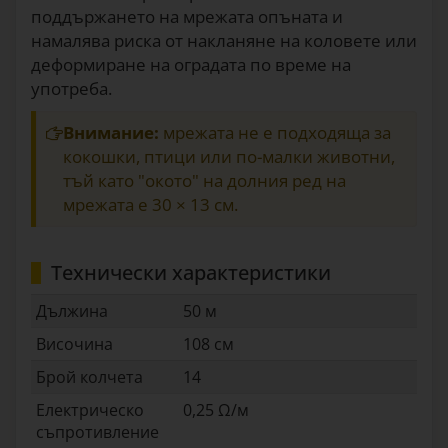
поддържането на мрежата опъната и
намалява риска от накланяне на коловете или
деформиране на оградата по време на
употреба.
Внимание:
мрежата не е подходяща за
кокошки, птици или по-малки животни,
тъй като "окото" на долния ред на
мрежата е 30 × 13 cм.
Технически характеристики
Дължина
50 м
Височина
108 см
Брой колчета
14
Електрическо
0,25 Ω/м
съпротивление