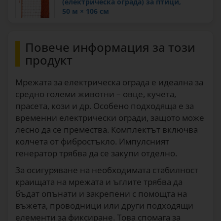
(електрическа ограда) за птици,
50 м × 106 см
142
€/ролка
0744
Повече информация за този
Мрежа за електропастир
(електрическа ограда) за зайци, 50 м ×
продукт
65 см
129
90
€
Мрежата за електрическа ограда е идеална за
0805
средно големи животни – овце, кучета,
Мрежа за електропастир, TitanNet
прасета, кози и др. Особено подходяща е за
Premium, 50 м × 90 см
135
€/ролка
временни електрически огради, защото може
1773
лесно да се премества. Комплектът включва
колчета от фибростъкло. Импулсният
Мрежа за електропастир, OviNet Maxi,
генератор трябва да се закупи отделно.
50 м × 122 см
141
€/ролка
За осигуряване на необходимата стабилност
1775
краищата на мрежата и ъглите трябва да
Мрежа за електропастир, TitanNet,
бъдат опънати и закрепени с помощта на
50 м × 145 см
въжета, проводници или други подходящи
214
€/ролка
елементи за фиксиране. Това спомага за
1776