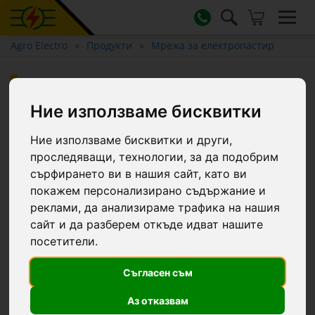
Agro Electro
Продукти
Мрежа за електропастир
Мрежа за електропастир,
TitanNet Premium, 50 м ×
Ние използваме бисквитки
108 см
Ние използваме бисквитки и други,
проследяващи, технологии, за да подобрим
сърфирането ви в нашия сайт, като ви
покажем персонализирано съдържание и
реклами, да анализираме трафика на нашия
сайт и да разберем откъде идват нашите
посетители.
Съгласен съм
Аз отказвам