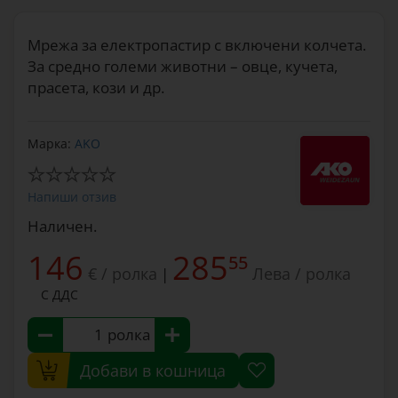
Мрежа за електропастир с включени колчета.
За средно големи животни – овце, кучета,
прасета, кози и др.
Марка:
AKO
Напиши отзив
Наличен.
146
285
55
€ / ролка
Лева / ролка
|
С ДДС
ролка
Добави в кошница