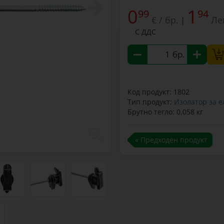
0
1
99
94
€ / бр.
Ле
|
С ДДС
бр.
Код продукт: 1802
Тип продукт:
Изолатор за 
Брутно тегло: 0.058 кг
« Предходен продукт