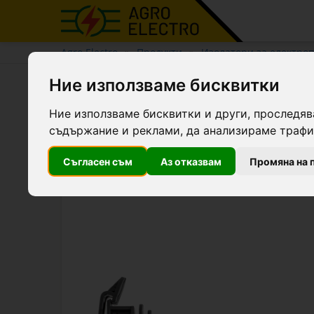
Agro Electro
Продукти
Изолатори за електро
Ние използваме бисквитки
Дълъг изолатор за лента, 
Ние използваме бисквитки и други, проследяв
съдържание и реклами, да анализираме трафик
Съгласен съм
Аз отказвам
Промяна на 