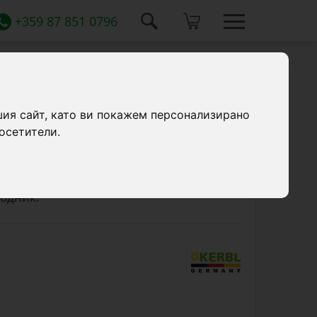
+359 87 851 0796
шия сайт, като ви покажем персонализирано
осетители.
а с винт за дърво, предназначен за
ирни ленти на по-голямо разстояние от
ходящ за ленти с ширина от 10 до 40 мм,
водник.