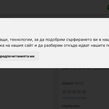
пастир
с винт за дърво, 200 мм
ащи, технологии, за да подобрим сърфирането ви в на
а на нашия сайт и да разберем откъде идват нашите п
Дълъг изолатор за лент
монтаж на електропаст
предпочитанията ми
дървените колове. Под
както и за електропро
Марка:
Kerbl
Напиши отзив
Наличен.