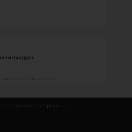
 този продукт
да започнете да пишете отзив.
ите
Връщане на продукти