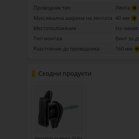
Проводник тип
Лента
Максимална ширина на лентата
40 мм
Местоположение
На линия
Тип монтаж
Винт за 
Разстояние до проводника
160 мм
Сходни продукти
Изолатор за лента, 25 бр.