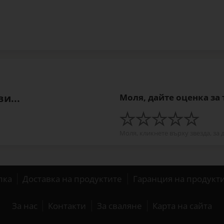
и...
Моля, дайте оценка за
Моля, кликнете върху звезда, за 
пка
Доставка на продуктите
Гаранция на продукт
За нас
Контакти
За сваляне
Карта на сайта