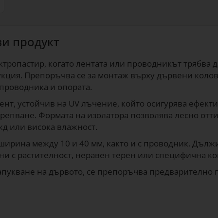
зи продукт
ектропастир, когато лентата или проводникът трябва
укция. Препоръчва се за монтаж върху дървени колове
проводника и опората.
нт, устойчив на UV лъчение, който осигурява ефекти
репване. Формата на изолатора позволява лесно оттич
жд или висока влажност.
ширина между 10 и 40 мм, както и с проводник. Дължи
они с растителност, неравен терен или специфична ко
напукване на дървото, се препоръчва предварително 