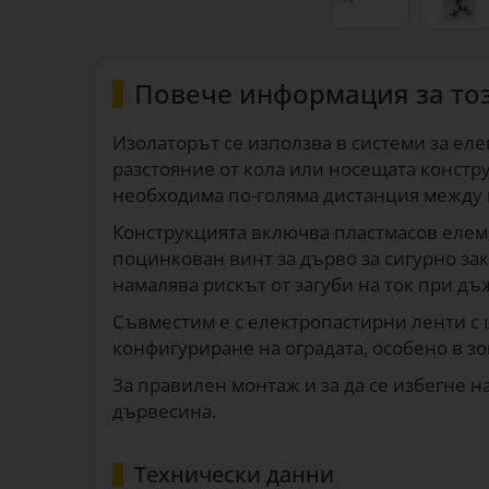
Повече информация за то
Изолаторът се използва в системи за ел
разстояние от кола или носещата констр
необходима по-голяма дистанция между 
Конструкцията включва пластмасов елеме
поцинкован винт за дърво за сигурно зак
намалява рискът от загуби на ток при дъ
Съвместим е с електропастирни ленти с 
конфигуриране на оградата, особено в з
За правилен монтаж и за да се избегне 
дървесина.
Технически данни