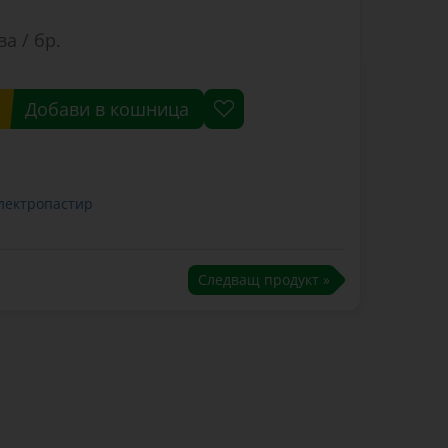
ва / бр.
Добави в кошница
електропастир
Следващ продукт »