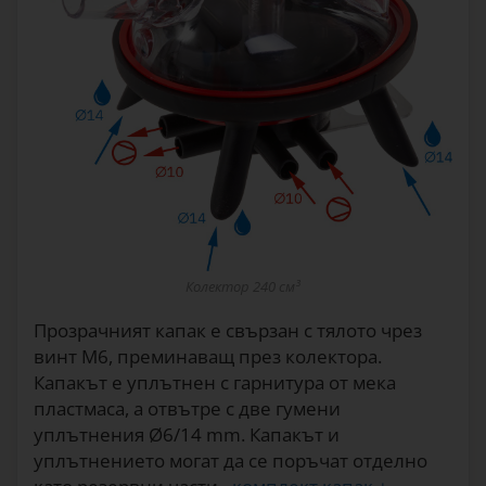
Колектор 240 см³
Прозрачният капак е свързан с тялото чрез
винт М6, преминаващ през колектора.
Капакът е уплътнен с гарнитура от мека
пластмаса, а отвътре с две гумени
уплътнения Ø6/14 mm. Капакът и
уплътнението могат да се поръчат отделно