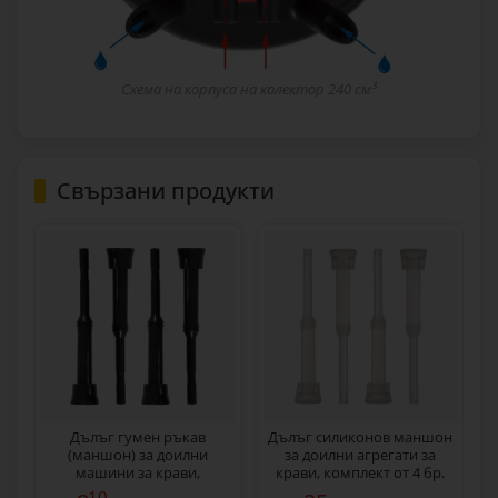
Схема на корпуса на колектор 240 см³
Свързани продукти
Дълъг гумен ръкав
Дълъг силиконов маншон
(маншон) за доилни
за доилни агрегати за
машини за крави,
крави, комплект от 4 бр.
комплект от 4 бр.
10