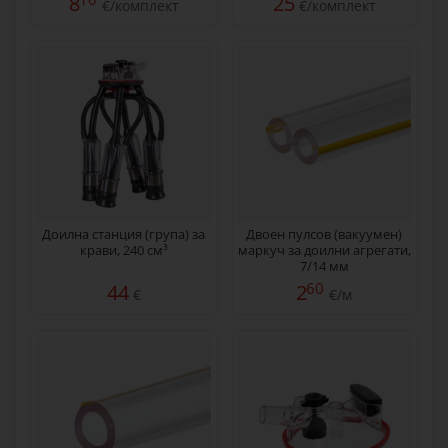
8
25
€/комплект
€/комплект
Доилна станция (група) за
Двоен пулсов (вакуумен)
крави, 240 см³
маркуч за доилни агрегати,
7/14 мм
60
44
2
€
€/м