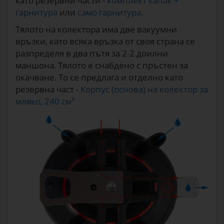
като резервни части -
комплект капак +
гарнитура
или
само гарнитура
.
Тялото на колектора има две вакуумни
връзки, като всяка връзка от своя страна се
разпределя в два пътя за 2-2 доилни
маншона. Тялото е снабдено с пръстен за
окачване. То се предлага и отделно като
резервна част -
Корпус (основа) на колектор за
мляко, 240 см³