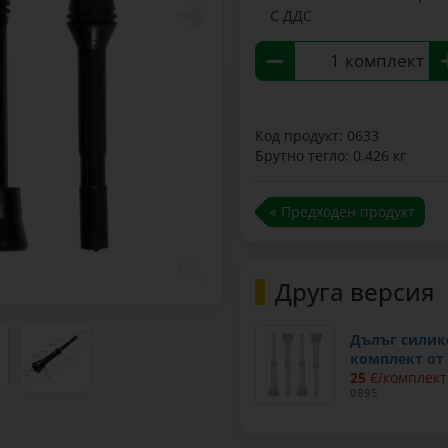
С ДДС
комплект
Код продукт: 0633
Брутно тегло: 0.426 кг
« Предходен продукт
Друга версия
Дълъг силик
комплект от 
25
€/комплект
0895