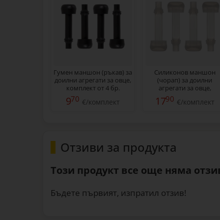
Гумен маншон (ръкав) за
Силиконов маншон
доилни агрегати за овце,
(чорап) за доилни
комплект от 4 бр.
агрегати за овце,
комплект от 4 бр.
70
90
9
17
€/комплект
€/комплект
Отзиви за продукта
Този продукт все още няма отзив
Бъдете първият, изпратил отзив!