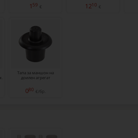
59
10
1
12
€
€
Тапа за маншон на
м.
доилен агрегат
80
0
€/бр.