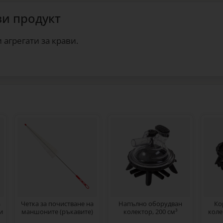
зи продукт
агрегати за крави.
а
Четка за почистване на
Напълно оборудван
Ко
и
маншоните (ръкавите)
колектор, 200 см³
коле