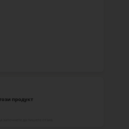
 този продукт
да започнете да пишете отзив.