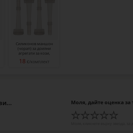
Силиконов маншон
(чорап) за доилни
агрегати за кози,
комплект от 4 бр.
18
€/комплект
и...
Моля, дайте оценка за
Моля, кликнете върху звезда, за 