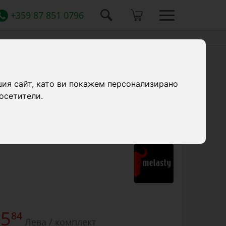
+359 87 851 0796
мплект от 4 бр.
шия сайт, като ви покажем персонализирано
осетители.
маншон (ръкав) за доилни агрегати за
роя.
15
84
Лева / комплект