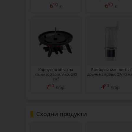
чорапи) с дървена
дръжка, 50 см
10
50
6
6
€
€
дръжка, 40 см
Корпус (основа) на
Визьор за маншон за
колектор за мляко, 240
доене на крави, 27/40 м
см³
50
80
7
4
€/бр.
€/бр.
Сходни продукти