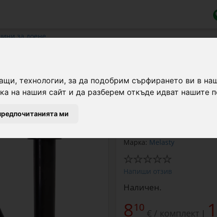
шини за доене
н) за доилни машини за крави, ко
ащи, технологии, за да подобрим сърфирането ви в на
а на нашия сайт и да разберем откъде идват нашите п
Дълъг гумен резервен 
крави. Комплект от 4 б
предпочитанията ми
Марка:
Melasty
Напиши отзив
Наличен.
8
10
€ / комплект
|