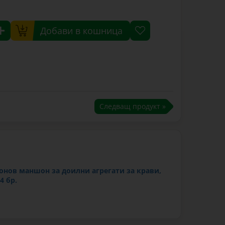
Добави в кошница
Следващ продукт »
онов маншон за доилни агрегати за крави,
4 бр.