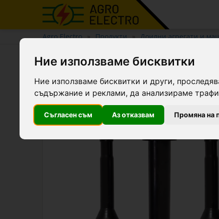
Agro Electro
Продукти
Доилни агрегати и ма
Ние използваме бисквитки
Дълъг гумен ръкав (маншо
Ние използваме бисквитки и други, проследяв
съдържание и реклами, да анализираме трафик
Съгласен съм
Аз отказвам
Промяна на 