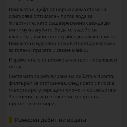
5
20
€/бр.
1634
Поилката с щифт от неръждаема стомана
осигурява оптимален поток вода за
животните, като същевременно свежда до
минимум загубите. За да се задейства
клапанът, животното трябва да захапе щифта.
Поилката е идеална за животновъдни ферми
за големи прасета и свине майки.
Изработенa е от висококачествен неръждаем
метал.
Системата за регулиране на дебита е проста:
филтърът се отстранява, след което с плоска
отвертка регулиращият елемент се завърта в
3 степени, за да се настрои отворът на
проточните отвори.
Измерен дебит на водата