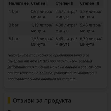
Налягане
Степен I
Степен II
Степен III
1 bar
0,63 литра/
2,57 литра/
3,29 литра/
минута
минута
минута
3 bar
1,19 литра/
4,38 литра/
5,45 литра/
минута
минута
минута
5 bar
1,56 литра/
5,49 литра/
6,30 литра/
минута
минута
минута
Посочените стойности са ориентировъчни и са
измерени от Agro Electro при практически условия.
Действителният дебит може да варира в зависимост
от налягането на водата, условията на употреба и
производствената партида на клапана.
Отзиви за продукта