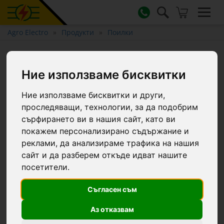
Agro Electro
Продукти
Поилки
Нипел поилка с резба 1/2", за
свине майки, с нипел 3/4"
Ние използваме бисквитки
Ние използваме бисквитки и други,
проследяващи, технологии, за да подобрим
сърфирането ви в нашия сайт, като ви
покажем персонализирано съдържание и
реклами, да анализираме трафика на нашия
сайт и да разберем откъде идват нашите
посетители.
Съгласен съм
Аз отказвам