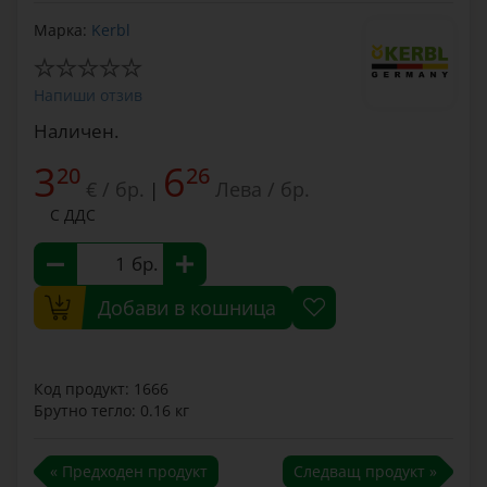
Марка:
Kerbl
Напиши отзив
Наличен.
3
6
20
26
€ / бр.
Лева / бр.
|
С ДДС
бр.
Добави в кошница
Код продукт: 1666
Брутно тегло: 0.16 кг
« Предходен продукт
Следващ продукт »