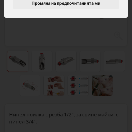
Промяна на предпочитанията ми
Нипел поилка с резба 1/2", за свине майки, с
нипел 3/4".