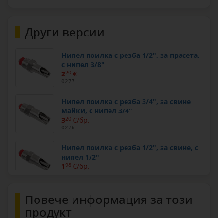
Други версии
Нипел поилка с резба 1/2", за прасета,
с нипел 3/8"
2
20
€
0277
Нипел поилка с резба 3/4", за свине
майки, с нипел 3/4"
3
20
€/бр.
0276
Нипел поилка с резба 1/2", за свине, с
нипел 1/2"
1
98
€/бр.
1665
Резервен клапан за поилка от
Повече информация за този
неръждаема стомана, за прасета и
продукт
свине