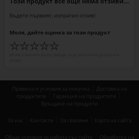
Този продукт все още няма отзиви...
Бъдете първият, изпратил отзив!
Моля, дайте оценка за този продукт
Моля, кликнете върху звезда, за да започнете да пишете
отзив.
Правила и условия за покупка
Доставка на
продуктите
Гаранция на продуктите
Връщане на продукти
За нас
Контакти
За сваляне
Карта на сайта
Общи условия за работа със сайта
Обработка на