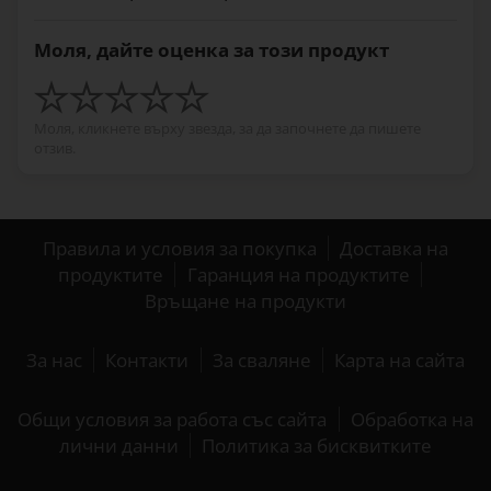
Моля, дайте оценка за този продукт
Моля, кликнете върху звезда, за да започнете да пишете
отзив.
Правила и условия за покупка
Доставка на
продуктите
Гаранция на продуктите
Връщане на продукти
За нас
Контакти
За сваляне
Карта на сайта
Общи условия за работа със сайта
Обработка на
лични данни
Политика за бисквитките