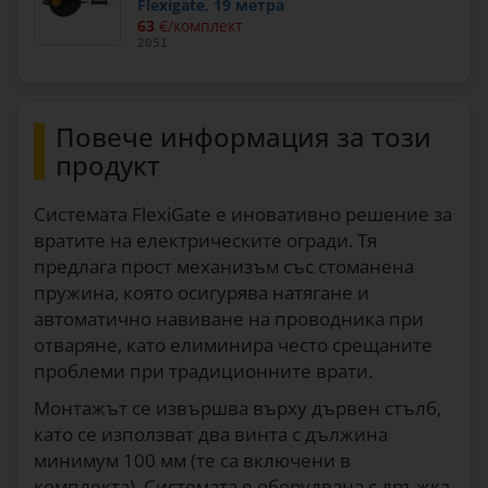
Flexigate, 19 метра
63
€/комплект
2051
Повече информация за този
продукт
Системата FlexiGate е иновативно решение за
вратите на електрическите огради. Тя
предлага прост механизъм със стоманена
пружина, която осигурява натягане и
автоматично навиване на проводника при
отваряне, като елиминира често срещаните
проблеми при традиционните врати.
Монтажът се извършва върху дървен стълб,
като се използват два винта с дължина
минимум 100 мм (те са включени в
комплекта). Системата е оборудвана с дръжка