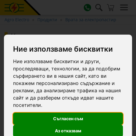
Agro Electro
Продукти
Врата за електропастир
Комплект за врата с шнур за
електрическа ограда, Ako
Ние използваме бисквитки
Flexigate, 7,5 м
Ние използваме бисквитки и други,
проследяващи, технологии, за да подобрим
сърфирането ви в нашия сайт, като ви
покажем персонализирано съдържание и
реклами, да анализираме трафика на нашия
сайт и да разберем откъде идват нашите
посетители.
Съгласен съм
Аз отказвам