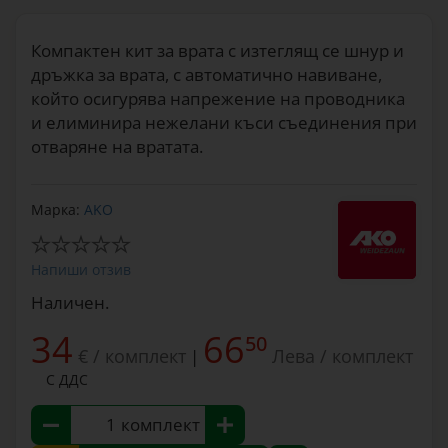
Компактен кит за врата с изтеглящ се шнур и
дръжка за врата, с автоматично навиване,
който осигурява напрежение на проводника
и елиминира нежелани къси съединения при
отваряне на вратата.
Марка:
AKO
Напиши отзив
Наличен.
34
66
50
€ / комплект
Лева / комплект
|
С ДДС
комплект