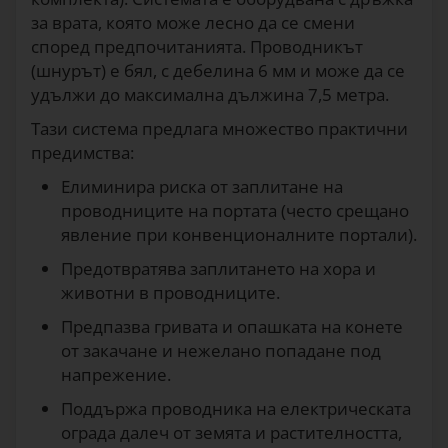
за врата, която може лесно да се смени
според предпочитанията. Проводникът
(шнурът) е бял, с дебелина 6 мм и може да се
удължи до максимална дължина 7,5 метра.
Тази система предлага множество практични
предимства:
Елиминира риска от заплитане на
проводниците на портата (често срещано
явление при конвенционалните портали).
Предотвратява заплитането на хора и
животни в проводниците.
Предпазва гривата и опашката на конете
от закачане и нежелано попадане под
напрежение.
Поддържа проводника на електрическата
ограда далеч от земята и растителността,