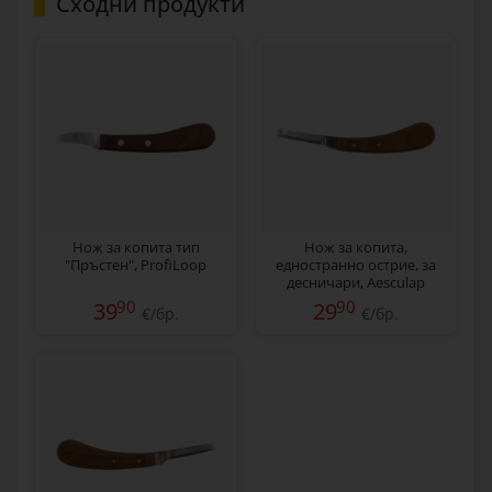
Сходни продукти
Нож за копита тип
Нож за копита,
"Пръстен", ProfiLoop
едностранно острие, за
десничари, Aesculap
90
90
39
29
€/бр.
€/бр.