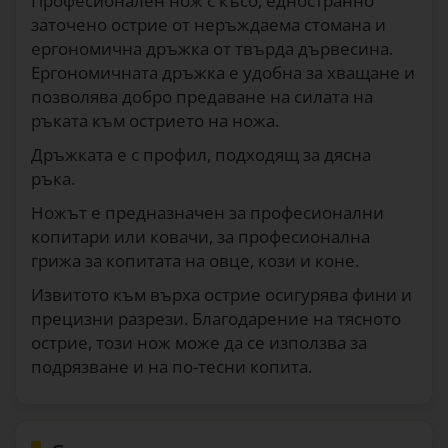
Професионален нож с късо, едностранно
заточено острие от неръждаема стомана и
ергономична дръжка от твърда дървесина.
Ергономичната дръжка е удобна за хващане и
позволява добро предаване на силата на
ръката към острието на ножа.
Дръжката е с профил, подходящ за дясна
ръка.
Ножът е предназначен за професионални
копитари или ковачи, за професионална
грижа за копитата на овце, кози и коне.
Извитото към върха острие осигурява фини и
прецизни разрези. Благодарение на тясното
острие, този нож може да се използва за
подрязване и на по-тесни копита.