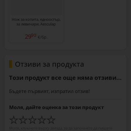
Нож за копита, едноостър,
за левичари, Aesculap
90
29
€/бр.
Отзиви за продукта
Този продукт все още няма отзиви...
Бъдете първият, изпратил отзив!
Моля, дайте оценка за този продукт
Моля, кликнете върху звезда, за да започнете да пишете