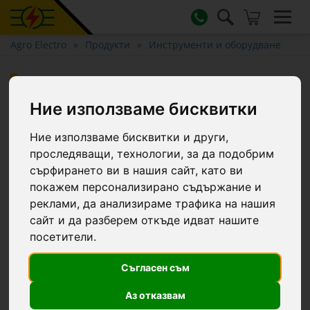
Agro Electro
Продукти
Инструменти и оборудване
Нож за копита с едностранно
острие, за дясна ръка
Ние използваме бисквитки
Ние използваме бисквитки и други,
проследяващи, технологии, за да подобрим
сърфирането ви в нашия сайт, като ви
покажем персонализирано съдържание и
реклами, да анализираме трафика на нашия
сайт и да разберем откъде идват нашите
посетители.
Съгласен съм
Аз отказвам