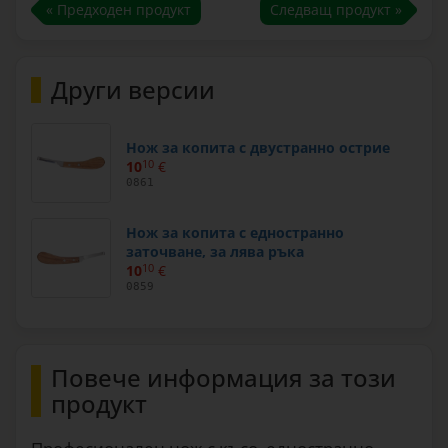
« Предходен продукт
Следващ продукт »
Други версии
Нож за копита с двустранно острие
10
10
€
0861
Нож за копита с едностранно
заточване, за лява ръка
10
10
€
0859
Повече информация за този
продукт