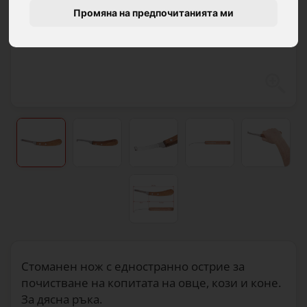
Промяна на предпочитанията ми
Стоманен нож с едностранно острие за
почистване на копитата на овце, кози и коне.
За дясна ръка.