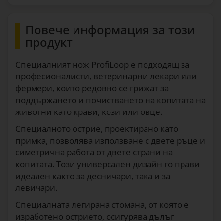
Повече информация за този
продукт
Специалният нож ProfiLoop е подходящ за
професионалисти, ветеринарни лекари или
фермери, които редовно се грижат за
поддържането и почистването на копитата на
животни като крави, кози или овце.
Специалното острие, проектирано като
примка, позволява използване с двете ръце и
симетрична работа от двете страни на
копитата. Този универсален дизайн го прави
идеален както за десничари, така и за
левичари.
Специалната легирана стомана, от която е
изработено острието, осигурява дълъг