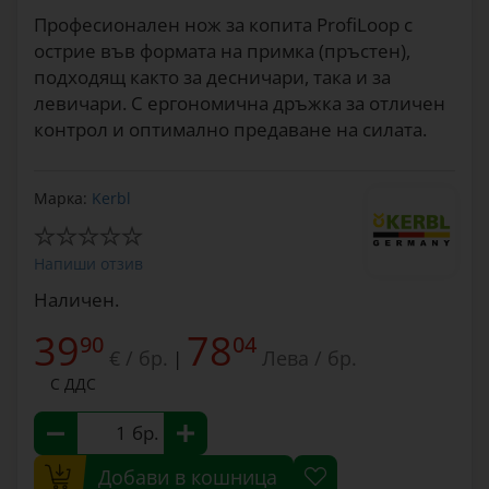
Професионален нож за копита ProfiLoop с
острие във формата на примка (пръстен),
подходящ както за десничари, така и за
левичари. С ергономична дръжка за отличен
контрол и оптимално предаване на силата.
Марка:
Kerbl
Напиши отзив
Наличен.
39
78
90
04
€ / бр.
Лева / бр.
|
С ДДС
бр.
Добави в кошница