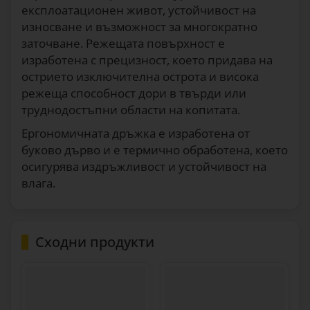
експлоатационен живот, устойчивост на
износване и възможност за многократно
заточване. Режещата повърхност е
изработена с прецизност, което придава на
острието изключителна острота и висока
режеща способност дори в твърди или
труднодостъпни области на копитата.
Ергономичната дръжка е изработена от
буково дърво и е термично обработена, което
осигурява издръжливост и устойчивост на
влага.
Сходни продукти