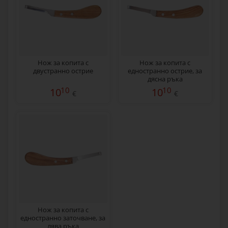
Нож за копита с
Нож за копита с
двустранно острие
едностранно острие, за
дясна ръка
10
10
10
10
€
€
Нож за копита с
едностранно заточване, за
лява ръка