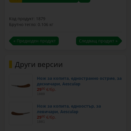
Код продукт: 1879
Брутно тегло: 0.106 кг
« Предходен продукт
Следващ продукт »
Други версии
Нож за копита, едностранно острие, за
десничари, Aesculap
29
90
€/бр.
1880
Нож за копита, едноостър, за
левичари, Aesculap
29
90
€/бр.
1881