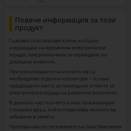
1761
Повече информация за този
продукт
Гъвкаво пластмасово колче за бързо
изграждане на временни електрически
огради, предназначени за ограждане на
домашни животни.
При използването на колчето не са
необходими отделни изолатори – то има
предвидени места за проводник и лента за
електрическа ограда на различни височини.
В долната част колчето е има галванизиран
стоманен връх, който позволява лесното му
забиване в земята.
Препоръчва се поставянето на пластмасовите