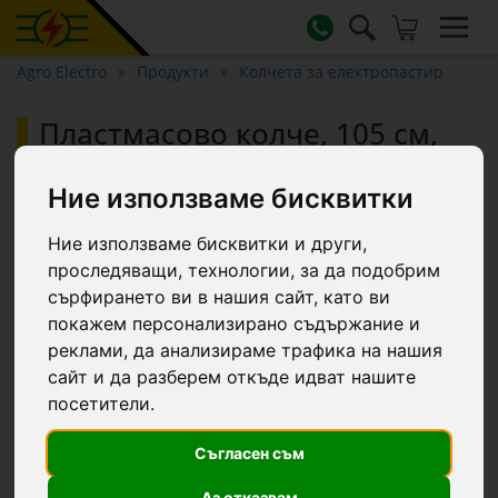
Agro Electro
Продукти
Колчета за електропастир
Пластмасово колче, 105 см,
40 бр.
Ние използваме бисквитки
Ние използваме бисквитки и други,
Топ фаворит
проследяващи, технологии, за да подобрим
сърфирането ви в нашия сайт, като ви
покажем персонализирано съдържание и
реклами, да анализираме трафика на нашия
сайт и да разберем откъде идват нашите
посетители.
Съгласен съм
Аз отказвам