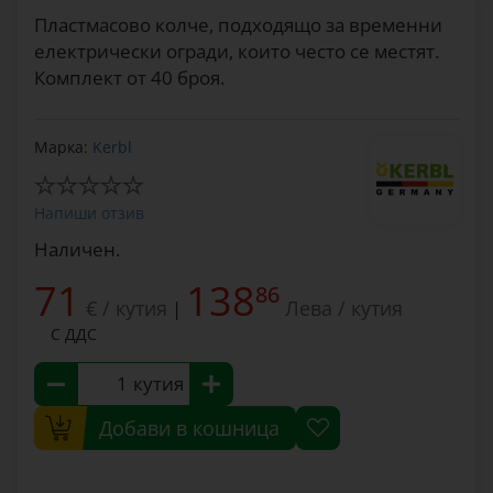
Пластмасово колче, подходящо за временни
електрически огради, които често се местят.
Комплект от 40 броя.
Марка:
Kerbl
Напиши отзив
Наличен.
71
138
86
€ / кутия
Лева / кутия
|
С ДДС
кутия
Добави в кошница