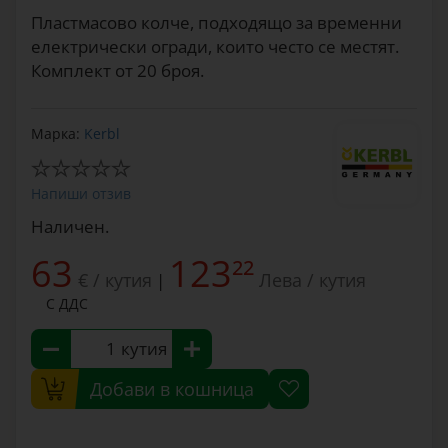
Пластмасово колче, подходящо за временни
електрически огради, които често се местят.
Комплект от 20 броя.
Марка:
Kerbl
Напиши отзив
Наличен.
63
123
22
€ / кутия
Лева / кутия
|
С ДДС
кутия
Добави в кошница