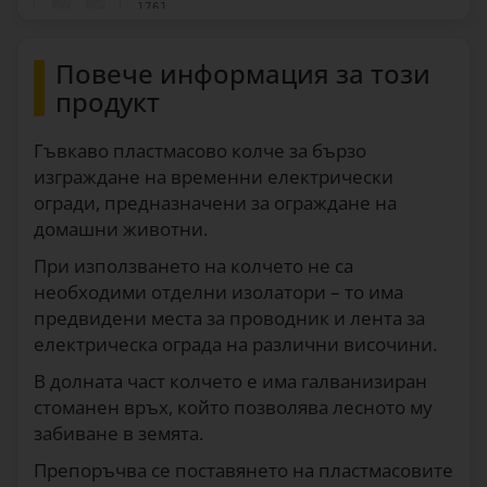
1761
Повече информация за този
продукт
Гъвкаво пластмасово колче за бързо
изграждане на временни електрически
огради, предназначени за ограждане на
домашни животни.
При използването на колчето не са
необходими отделни изолатори – то има
предвидени места за проводник и лента за
електрическа ограда на различни височини.
В долната част колчето е има галванизиран
стоманен връх, който позволява лесното му
забиване в земята.
Препоръчва се поставянето на пластмасовите