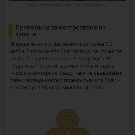
Фиксиране на платнище с торба за пясък
Препоръки за построяване на
купите
Изградете купа с максимална ширина 7,5
метра. Разположете балите така, че страните
им да образуват ъгъл от 45-60 градуса. Не
подреждайте цилиндричните бали върху
плоската им страна, също така не създавайте
равни повърхности с правоъгълните бали -
винаги правете пирамидални форми.