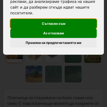
реклами, да анализираме трафика на нашия
сайт и да разберем откъде идват нашите
посетители.
Съгласен съм
Аз отказвам
Промяна на предпочитанията ми
Платнище за покриване на бали слама или
сено. С това платнище можете да покриете от