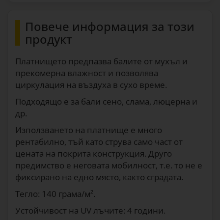
0547
Платнище за покриване на бали -
Повече информация за този
9,8 × 25 м
продукт
433
€
0548
Платнището предпазва балите от мухъл и
Платнище за покриване на бали -
прекомерна влажност и позволява
15,6 × 25 м
циркулация на въздуха в сухо време.
689
90
€
0550
Подходящо е за бали сено, слама, люцерна и
др.
Използването на платнище е много
рентабилно, тъй като струва само част от
цената на покрита конструкция. Друго
предимство е неговата мобилност, т.е. то не е
фиксирано на едно място, както сградата.
Тегло: 140 грама/м².
Устойчивост на UV лъчите: 4 години.