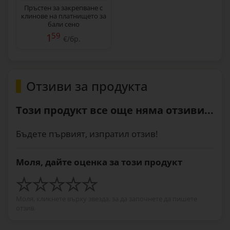
Пръстен за закрепване с
клинове на платнището за
бали сено
59
1
€/бр.
Отзиви за продукта
Този продукт все още няма отзиви...
Бъдете първият, изпратил отзив!
Моля, дайте оценка за този продукт
Моля, кликнете върху звезда, за да започнете да пишете
отзив.