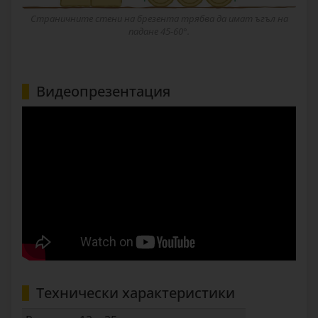
Страничните стени на брезента трябва да имат ъгъл на
падане 45-60°.
Видеопрезентация
Технически характеристики