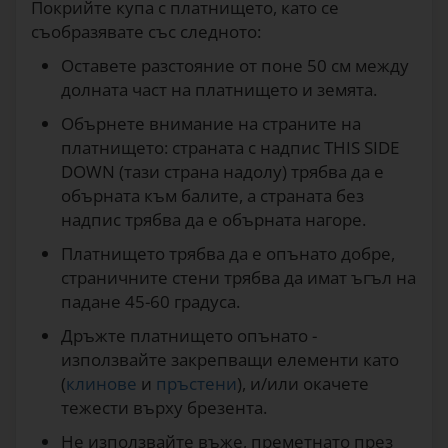
Покрийте купа с платнището, като се
съобразявате със следното:
Оставете разстояние от поне 50 см между
долната част на платнището и земята.
Обърнете внимание на страните на
платнището: страната с надпис THIS SIDE
DOWN (тази страна надолу) трябва да е
обърната към балите, а страната без
надпис трябва да е обърната нагоре.
Платнището трябва да е опънато добре,
страничните стени трябва да имат ъгъл на
падане 45-60 градуса.
Дръжте платнището опънато -
използвайте закрепващи елементи като
(
клинове
и
пръстени
), и/или окачете
тежести върху брезента.
Не използвайте въже, преметнато през