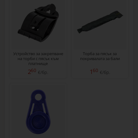
Устройство за закрепване
Торба за пясък за
на торби с пясък към
покривалата за бали
платнище
60
60
2
1
€/бр.
€/бр.