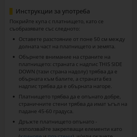
Инструкции за употреба
Покрийте купа с платнището, като се
съобразявате със следното:
Оставете разстояние от поне 50 см между
долната част на платнището и земята.
Обърнете внимание на страните на
платнището: страната с надпис THIS SIDE
DOWN (тази страна надолу) трябва да е
обърната към балите, а страната без
надпис трябва да е обърната нагоре.
Платнището трябва да е опънато добре,
страничните стени трябва да имат ъгъл на
падане 45-60 градуса.
Дръжте платнището опънато -
използвайте закрепващи елементи като
(
клинове
и
пръстени
), и/или окачете