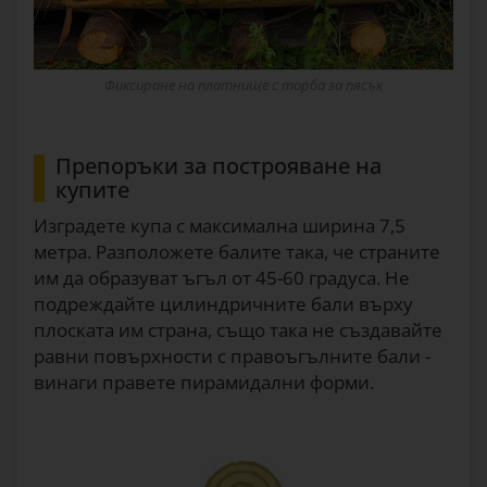
Фиксиране на платнище с торба за пясък
Препоръки за построяване на
купите
Изградете купа с максимална ширина 7,5
метра. Разположете балите така, че страните
им да образуват ъгъл от 45-60 градуса. Не
подреждайте цилиндричните бали върху
плоската им страна, също така не създавайте
равни повърхности с правоъгълните бали -
винаги правете пирамидални форми.