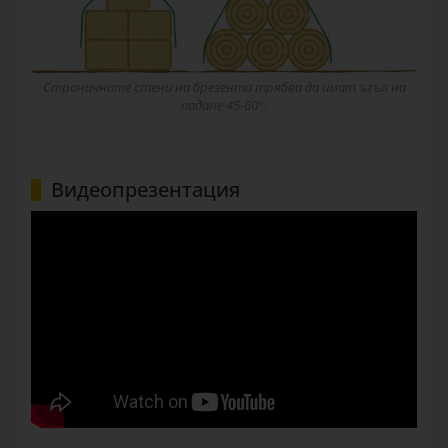
Страничните стени на брезента трябва да имат ъгъл на
падане 45-60°.
Видеопрезентация