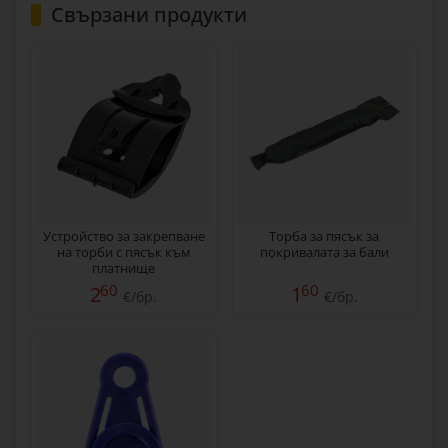
Свързани продукти
Устройство за закрепване
Торба за пясък за
на торби с пясък към
покривалата за бали
платнище
60
60
2
1
€/бр.
€/бр.