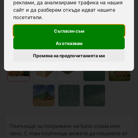
реклами, да анализираме трафика на нашия
сайт и да разберем откъде идват нашите
посетители.
Съгласен съм
Аз отказвам
Промяна на предпочитанията ми
Платнище за покриване на бали слама или
сено. С това платнище можете да покриете от