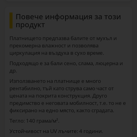
0547
Платнище за покриване на бали -
Повече информация за този
9,8 × 25 м
продукт
433
€
0548
Платнището предпазва балите от мухъл и
Платнище за покриване на бали -
прекомерна влажност и позволява
12 × 25 м
циркулация на въздуха в сухо време.
531
€
0549
Подходящо е за бали сено, слама, люцерна и
др.
Използването на платнище е много
рентабилно, тъй като струва само част от
цената на покрита конструкция. Друго
предимство е неговата мобилност, т.е. то не е
фиксирано на едно място, както сградата.
Тегло: 140 грама/м².
Устойчивост на UV лъчите: 4 години.