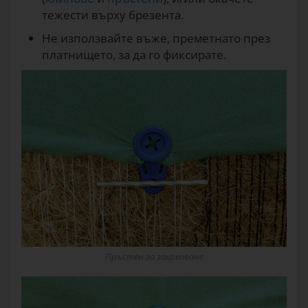
тежести върху брезента.
Не използвайте въже, преметнато през
платнището, за да го фиксирате.
Пръстен за закрепване