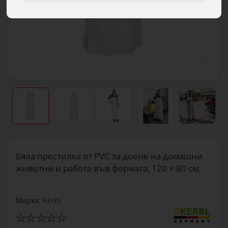
Бяла престилка от PVC за доене на домашни
животни и работа във фермата, 120 × 80 см.
Марка:
Kerbl