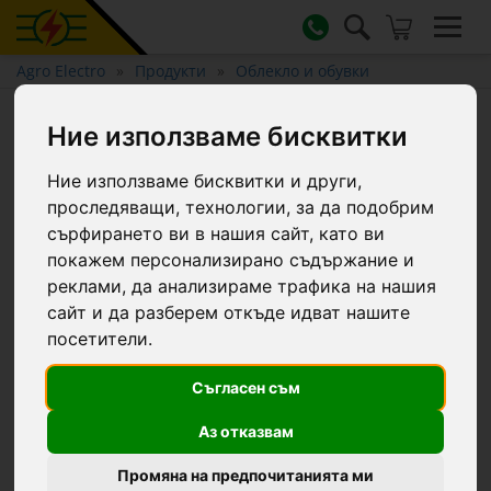
Agro Electro
Продукти
Облекло и обувки
Престилка за доене и миене,
Ние използваме бисквитки
120 × 80 см
Ние използваме бисквитки и други,
проследяващи, технологии, за да подобрим
сърфирането ви в нашия сайт, като ви
покажем персонализирано съдържание и
реклами, да анализираме трафика на нашия
сайт и да разберем откъде идват нашите
посетители.
Съгласен съм
Аз отказвам
Промяна на предпочитанията ми