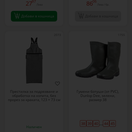
97
06
27
86
Лева
Лева / бр.
Добави в кошница
Добави в кошница
2073
1755
Престилка за подрязване и
Гумени ботуши (от PVC),
обработка на копита, без
Dunlop Dee, зелени,
прорез за краката, 123 × 73 см
размер 38
...
38
39
40
44
45
Наличен