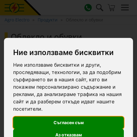
Agro Electro
Продукти
Облекло и обувки
Облекло и обувки
Ние използваме бисквитки
Работно облекло и обувки, създадени специално за
животновъди и земеделски производители.
Предлагаме водоустойчиви ботуши, топли якета,
Ние използваме бисквитки и други,
работни гащеризони и аксесоари, подходящи за
проследяващи, технологии, за да подобрим
интензивна употреба. Материалите са устойчиви на
замърсявания, влага и износване. Подходящи за
сърфирането ви в нашия сайт, като ви
всякакви сезони и условия във фермата. Изберете
покажем персонализирано съдържание и
удобство и защита с екипировка от AgroElectro.bg.
реклами, да анализираме трафика на нашия
сайт и да разберем откъде идват нашите
Филтри...
посетители.
Съгласен съм
Аз отказвам
12 продукти