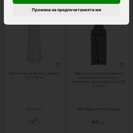
Промяна на предпочитанията ми
0670
2072
Престилка за доене и миене,
Престилка за подрязване и
120 × 80 см
обработка на копита, с
изрязана част за краката, 128
× 78 cм
Наличен
Ще бъде наличен скоро
30
14
44
€
€ / бр.