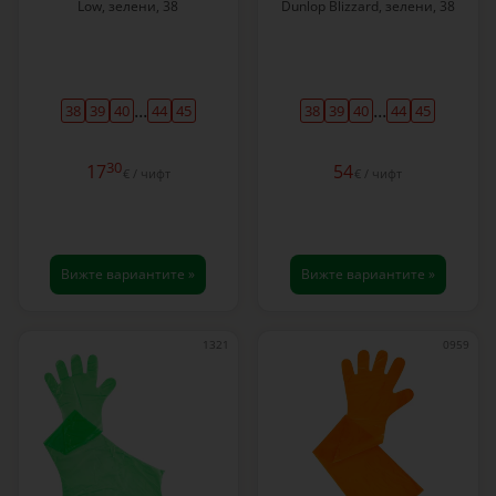
Low, зелени, 38
Dunlop Blizzard, зелени, 38
...
...
38
39
40
44
45
38
39
40
44
45
30
17
54
€ / чифт
€ / чифт
Вижте вариантите »
Вижте вариантите »
1321
0959