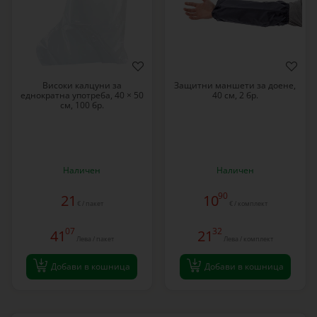
Високи калцуни за
Защитни маншети за доене,
еднократна употреба, 40 × 50
40 см, 2 бр.
см, 100 бр.
Наличен
Наличен
90
21
10
€ / пакет
€ / комплект
07
32
41
21
Лева / пакет
Лева / комплект
Добави в кошница
Добави в кошница