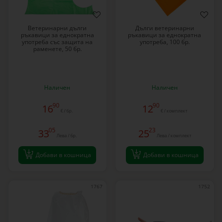
Ветеринарни дълги
Дълги ветеринарни
ръкавици за еднократна
ръкавици за еднократна
употреба със защита на
употреба, 100 бр.
раменете, 50 бр.
Наличен
Наличен
90
90
16
12
€ / бр.
€ / комплект
05
23
33
25
Лева / бр.
Лева / комплект
Добави в кошница
Добави в кошница
1767
1752