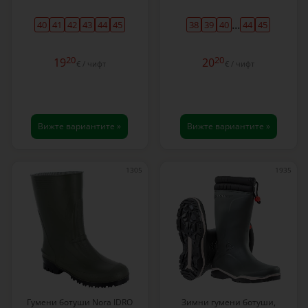
...
40
41
42
43
44
45
38
39
40
44
45
20
20
19
20
€ / чифт
€ / чифт
Вижте вариантите »
Вижте вариантите »
1305
1935
Гумени ботуши Nora IDRO
Зимни гумени ботуши,