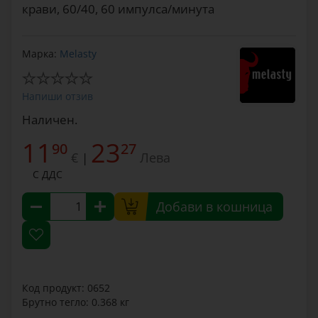
крави, 60/40, 60 импулса/минута
Марка:
Melasty
Напиши отзив
Наличен.
11
23
90
27
€
Лева
|
С ДДС
Добави в кошница
Код продукт: 0652
Брутно тегло: 0.368 кг