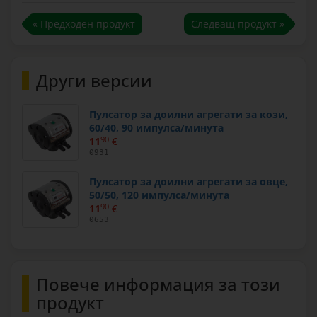
« Предходен продукт
Следващ продукт »
Други версии
Пулсатор за доилни агрегати за кози,
60/40, 90 импулса/минута
11
90
€
0931
Пулсатор за доилни агрегати за овце,
50/50, 120 импулса/минута
11
90
€
0653
Повече информация за този
продукт