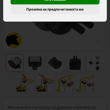
Промяна на предпочитанията ми
Механичен пулсатор за доилни агрегати за