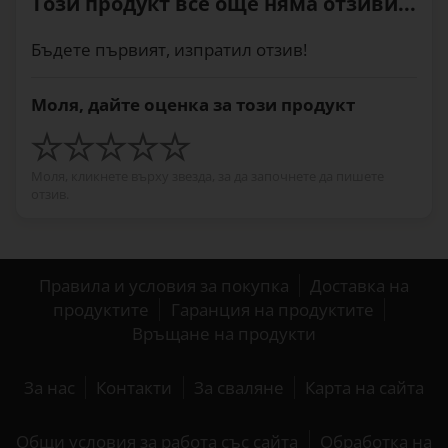
Този продукт все още няма отзиви...
Бъдете първият, изпратил отзив!
Моля, дайте оценка за този продукт
Моля, кликнете върху звезда, за да започнете да пишете
отзив.
Правила и условия за покупка
Доставка на
продуктите
Гаранция на продуктите
Връщане на продукти
За нас
Контакти
За сваляне
Карта на сайта
Общи условия за работа със сайта
Обработка на