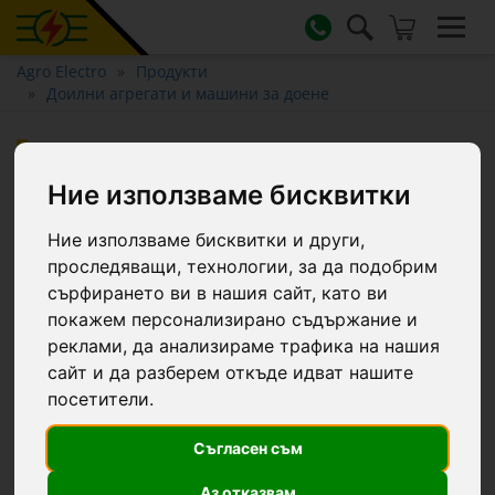
Agro Electro
Продукти
Доилни агрегати и машини за доене
Пулсатор за доилни агрегати
за крави, 60/40, 60 импулса/
Ние използваме бисквитки
минута
Ние използваме бисквитки и други,
проследяващи, технологии, за да подобрим
сърфирането ви в нашия сайт, като ви
покажем персонализирано съдържание и
реклами, да анализираме трафика на нашия
сайт и да разберем откъде идват нашите
посетители.
Съгласен съм
Аз отказвам