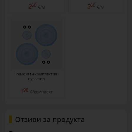
60
60
2
5
€/м
€/м
Ремонтен комплект за
пулсатор
98
1
€/комплект
Отзиви за продукта