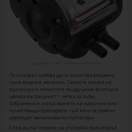
Пулсатор 60/40, с 60 пулсации/минута
Пулсаторът трябва да се почиства редовно,
поне веднъж месечно. Свалете капака на
пулсатора и почистете въздушния филтър и
цялата вътрешност с четка за зъби.
Забранено е използването на смазочни или
почистващи препарати, тъй като те трайно
увреждат механизма на пулсатора.
След дълъг период на употреба пулсаторът