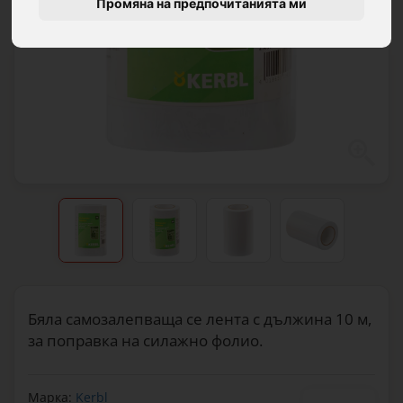
Промяна на предпочитанията ми
Бяла самозалепваща се лента с дължина 10 м,
за поправка на силажно фолио.
Марка:
Kerbl