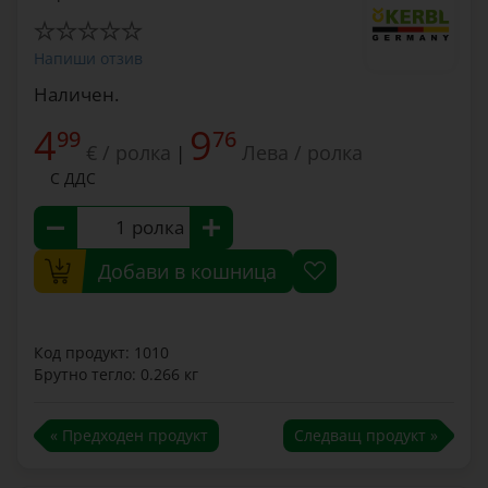
Напиши отзив
Наличен.
4
9
99
76
€ / ролка
Лева / ролка
|
С ДДС
ролка
Добави в кошница
Код продукт: 1010
Брутно тегло: 0.266 кг
« Предходен продукт
Следващ продукт »