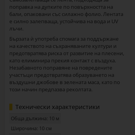
поправка на дупките по повърхността на
бали, опаковани със силажно фолио. Лентата
е силно залепваща, устойчива на вода и UV
лъчи.
Бързата ѝ употреба спомага за поддържане
на качеството на съхраняваните култури и
предотвратява риска от развитие на плесени,
като елиминира прекия контакт с въздуха.
Незабавното поправяне на повредените
участъци предотвратява образуването на
въздушни джобове в зелената маса, като по
този начин предпазва реколтата.
Технически характеристики
Обща дължина: 10 м
Широчина: 10 см