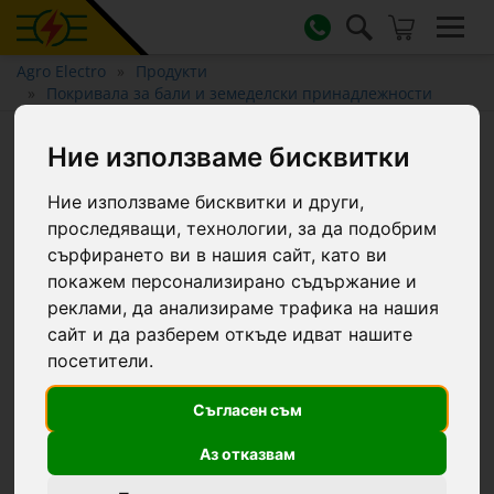
Agro Electro
Продукти
Покривала за бали и земеделски принадлежности
Самозалепваща се лента за
Ние използваме бисквитки
възстановяване на силажно
Ние използваме бисквитки и други,
фолио, 10 м, бяла
проследяващи, технологии, за да подобрим
сърфирането ви в нашия сайт, като ви
покажем персонализирано съдържание и
реклами, да анализираме трафика на нашия
сайт и да разберем откъде идват нашите
посетители.
Съгласен съм
Аз отказвам