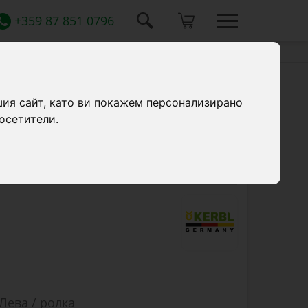
+359 87 851 0796
ио, 10 м, зелена
шия сайт, като ви покажем персонализирано
осетители.
 лента с дължина 10 м, за поправка на
Лева / ролка