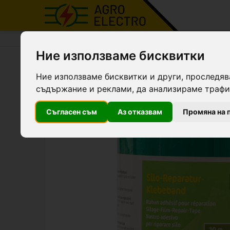
Agro Electro
Продукти
Покривала за бали и 
Ние използваме бисквитки
Самозалепваща се лента з
Ние използваме бисквитки и други, проследяв
съдържание и реклами, да анализираме трафик
Съгласен съм
Аз отказвам
Промяна на 