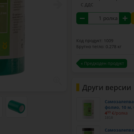
С ДДС
ролка
Код продукт: 1009
Брутно тегло: 0.278 кг
« Предходен продукт
Други версии
Самозалепващ
фолио, 10 м,
4
99
€/ролка
1010
Самозалепващ