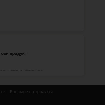
 този продукт
да започнете да пишете отзив.
ите
Връщане на продукти