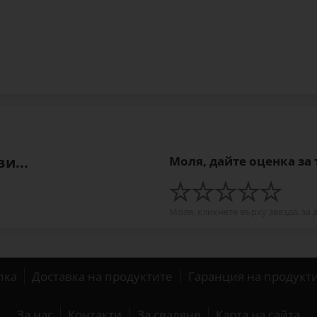
и...
Моля, дайте оценка за
Моля, кликнете върху звезда, за 
пка
Доставка на продуктите
Гаранция на продукт
За нас
Контакти
За сваляне
Карта на сайта