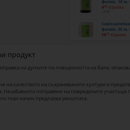
фолио, 10 м,
4
99
€/ролка
1150
Самозалепващ
фолио, 25 м,
10
10
€/ролка
1151
зи продукт
оправка на дупките по повърхността на бали, опаков
не на качеството на съхраняваните култури и предотв
а. Незабавното поправяне на повредените участъци 
 по този начин предпазва реколтата.