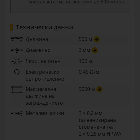
м може да се използва само до 500 метра.
Технически данни
Дължина
500 м
Диаметър
3 мм
Якост на опън
100 кг
Електрическо
0,45 Ω/м
съпротивление
Максимална
9000 м
дължина на
заграждението
Метални жички
3 × 0,2 мм
галванизирана
стоманена тел
2 × 0,25 мм HPWA