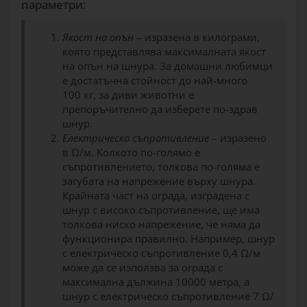
параметри:
Якост на опън
– изразена в килограми,
която представлява максималната якост
на опън на шнура. За домашни любимци
е достатъчна стойност до най-много
100 кг, за диви животни е
препоръчително да изберете по-здрав
шнур.
Електрическо съпротивление
– изразено
в Ω/м. Колкото по-голямо е
съпротивлението, толкова по-голяма е
загубата на напрежение върху шнура.
Крайната част на ограда, изградена с
шнур с високо съпротивление, ще има
толкова ниско напрежение, че няма да
функционира правилно. Например, шнур
с електрическо съпротивление 0,4 Ω/м
може да се използва за ограда с
максимална дължина 10000 метра, а
шнур с електрическо съпротивление 7 Ω/