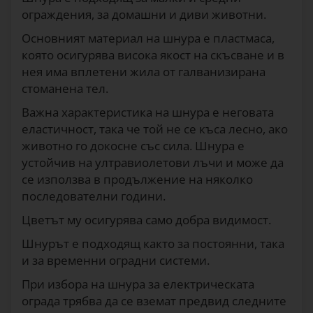
ограждения, за домашни и диви животни.
Основният материал на шнура е пластмаса,
която осигурява висока якост на скъсване и в
нея има вплетени жила от галванизирана
стоманена тел.
Важна характеристика на шнура е неговата
еластичност, така че той не се къса лесно, ако
животно го докосне със сила. Шнура е
устойчив на ултравиолетови лъчи и може да
се използва в продължение на няколко
последователни години.
Цветът му осигурява само добра видимост.
Шнурът е подходящ както за постоянни, така
и за временни оградни системи.
При избора на шнура за електрическата
ограда трябва да се вземат предвид следните