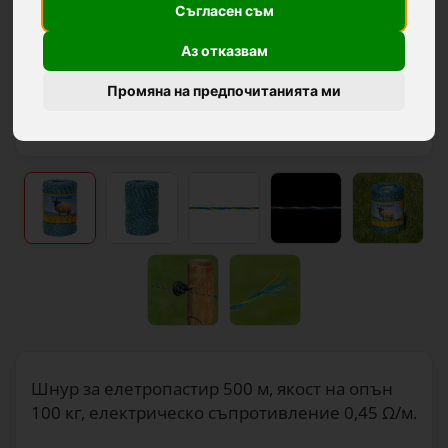
Съгласен съм
Аз отказвам
Промяна на предпочитанията ми
Шнур за елетропастир 500 м, якост на опън
100 кг, електрическо съпротивление 0,45 Ω/м.