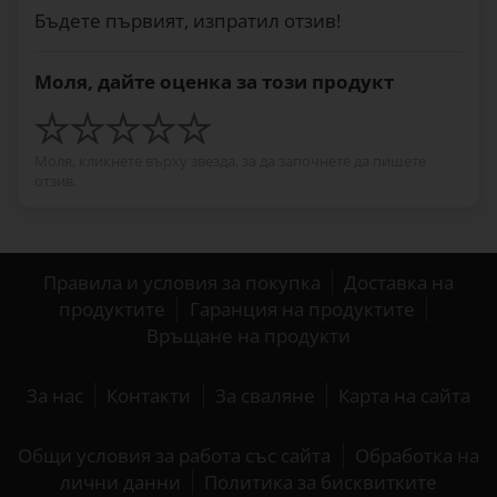
Бъдете първият, изпратил отзив!
Моля, дайте оценка за този продукт
Моля, кликнете върху звезда, за да започнете да пишете
отзив.
Правила и условия за покупка
Доставка на
продуктите
Гаранция на продуктите
Връщане на продукти
За нас
Контакти
За сваляне
Карта на сайта
Общи условия за работа със сайта
Обработка на
лични данни
Политика за бисквитките