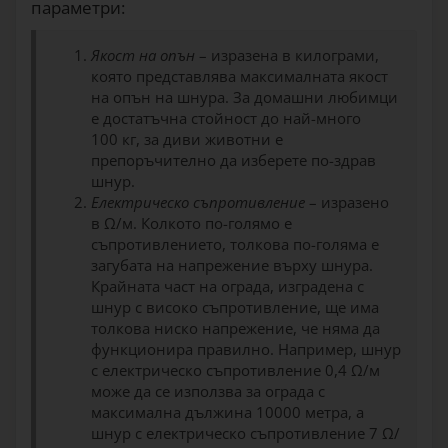
параметри:
Якост на опън
– изразена в килограми,
която представлява максималната якост
на опън на шнура. За домашни любимци
е достатъчна стойност до най-много
100 кг, за диви животни е
препоръчително да изберете по-здрав
шнур.
Електрическо съпротивление
– изразено
в Ω/м. Колкото по-голямо е
съпротивлението, толкова по-голяма е
загубата на напрежение върху шнура.
Крайната част на ограда, изградена с
шнур с високо съпротивление, ще има
толкова ниско напрежение, че няма да
функционира правилно. Например, шнур
с електрическо съпротивление 0,4 Ω/м
може да се използва за ограда с
максимална дължина 10000 метра, а
шнур с електрическо съпротивление 7 Ω/