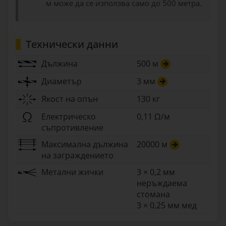
м може да се използва само до 500 метра.
Технически данни
Дължина
500 м
Диаметър
3 мм
Якост на опън
130 кг
Електрическо
0,11 Ω/м
съпротивление
Максимална дължина
20000 м
на заграждението
Метални жички
3 × 0,2 мм
неръждаема
стомана
3 × 0,25 мм мед