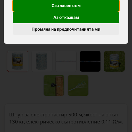
Съгласен съм
Аз отказвам
Промяна на предпочитанията ми
Шнур за електропастир 500 м, якост на опън
130 кг, електрическо съпротивление 0,11 Ω/м.