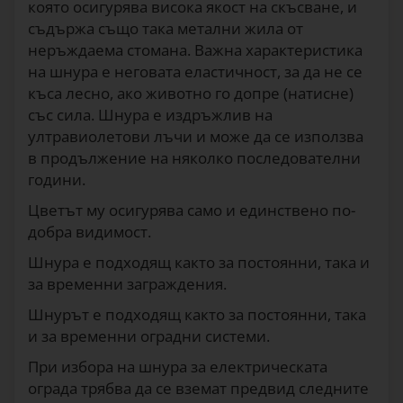
която осигурява висока якост на скъсване, и
съдържа също така метални жила от
неръждаема стомана. Важна характеристика
на шнура е неговата еластичност, за да не се
къса лесно, ако животно го допре (натисне)
със сила. Шнура е издръжлив на
ултравиолетови лъчи и може да се използва
в продължение на няколко последователни
години.
Цветът му осигурява само и единствено по-
добра видимост.
Шнура е подходящ както за постоянни, така и
за временни заграждения.
Шнурът е подходящ както за постоянни, така
и за временни оградни системи.
При избора на шнура за електрическата
ограда трябва да се вземат предвид следните