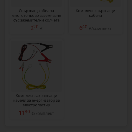
Свързващ кабел за
Комплект свързващи
многоточково заземяване
кабели
със заземителни колчета
M12
20
40
2
6
€
€/комплект
Комплект захранващи
кабели за енергизатор за
електропастир
30
11
€/комплект