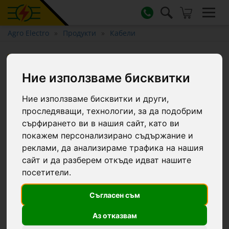
Agro Electro
Продукти
Кабели
Свързващ кабел между
импулсния генератор и
Ние използваме бисквитки
електрическата ограда +
Ние използваме бисквитки и други,
кабел за заземяване
проследяващи, технологии, за да подобрим
сърфирането ви в нашия сайт, като ви
покажем персонализирано съдържание и
реклами, да анализираме трафика на нашия
сайт и да разберем откъде идват нашите
посетители.
Съгласен съм
Аз отказвам