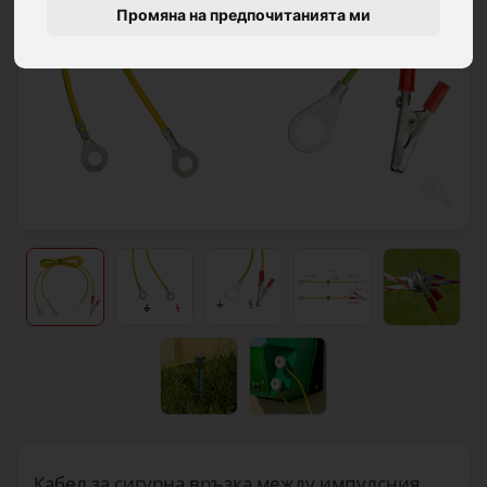
Промяна на предпочитанията ми
Кабел за сигурна връзка между импулсния