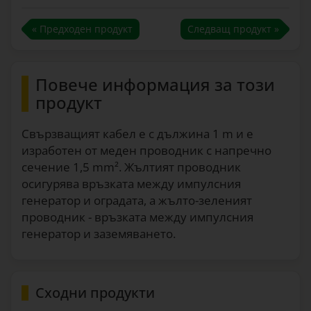
« Предходен продукт
Следващ продукт »
Повече информация за този
продукт
Свързващият кабел е с дължина 1 m и е
изработен от меден проводник с напречно
сечение 1,5 mm². Жълтият проводник
осигурява връзката между импулсния
генератор и оградата, а жълто-зеленият
проводник - връзката между импулсния
генератор и заземяването.
Сходни продукти