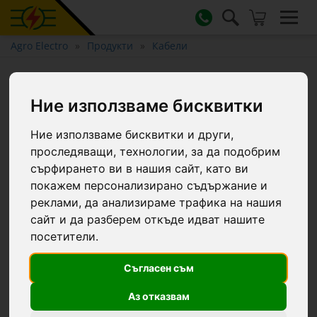
Agro Electro
Продукти
Кабели
Захранващ кабел между
енергизатора (генератора на
Ние използваме бисквитки
импулси) и акумулатора
Ние използваме бисквитки и други,
проследяващи, технологии, за да подобрим
сърфирането ви в нашия сайт, като ви
покажем персонализирано съдържание и
реклами, да анализираме трафика на нашия
сайт и да разберем откъде идват нашите
посетители.
Съгласен съм
Аз отказвам