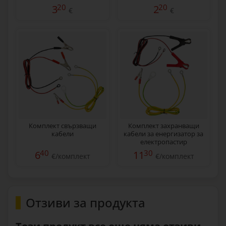
кабел за заземяване
M12
20
20
3
2
€
€
Комплект свързващи
Комплект захранващи
кабели
кабели за енергизатор за
електропастир
40
30
6
11
€/комплект
€/комплект
Отзиви за продукта