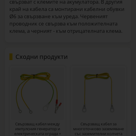
свързват с клемите на акумулатора. В другия
край на кабела са монтирани кабелни обувки
Ø6 за свързване към уреда. Червеният
проводник се свързва към положителната
клема, а черният - към отрицателната клема.
Сходни продукти
Свързващ кабел между
Свързващ кабел за
импулсния генератор и
многоточково заземяване
електрическата ограда +
със заземителни колчета