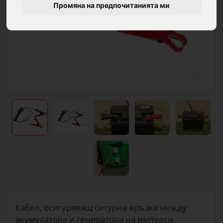
Промяна на предпочитанията ми
Кабел, осигурявящ сигурна връзка между
акумулатора и генератора на импулси.