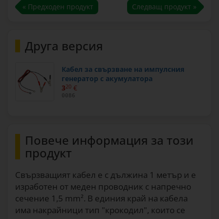
« Предходен продукт
Следващ продукт »
Друга версия
Кабел за свързване на импулсния
генератор с акумулатора
3
20
€
0086
Повече информация за този
продукт
Свързващият кабел е с дължина 1 метър и е
изработен от меден проводник с напречно
сечение 1,5 mm². В единия край на кабела
има накрайници тип "крокодил", които се