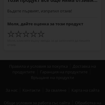
Този продукт все още няма отзиви...
Бъдете първият, изпратил отзив!
Моля, дайте оценка за този продукт
Моля, кликнете върху звезда, за да започнете да пишете
отзив.
Правила и условия за покупка
Доставка на
продуктите
Гаранция на продуктите
Връщане на продукти
За нас
Контакти
За сваляне
Карта на сайта
Общи условия за работа със сайта
Обработка на