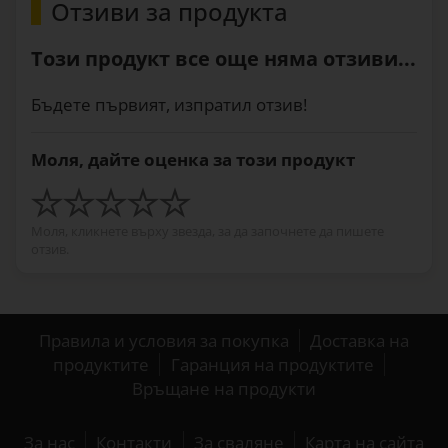
Отзиви за продукта
Този продукт все още няма отзиви...
Бъдете първият, изпратил отзив!
Моля, дайте оценка за този продукт
Моля, кликнете върху звезда, за да започнете да пишете
отзив.
Правила и условия за покупка
Доставка на
продуктите
Гаранция на продуктите
Връщане на продукти
За нас
Контакти
За сваляне
Карта на сайта