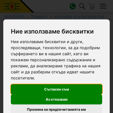
Agro Electro
Продукти
Аксесоари за електропастир
Свредел (бургия) за пръст
Ние използваме бисквитки
Ø9 см
Ние използваме бисквитки и други,
проследяващи, технологии, за да подобрим
сърфирането ви в нашия сайт, като ви
покажем персонализирано съдържание и
реклами, да анализираме трафика на нашия
сайт и да разберем откъде идват нашите
посетители.
Съгласен съм
Аз отказвам
Промяна на предпочитанията ми