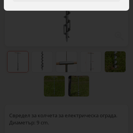
Свредел за колчета за електрическа ограда.
Диаметър: 9 cm.