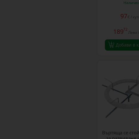
Наличе
97
€ / ку
72
189
Лева 
Добави в 
Въртяща се стой
за развиване н