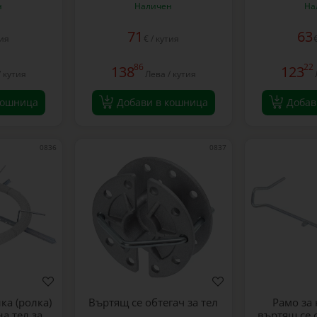
н
Наличен
На
71
63
тия
€ / кутия
86
22
138
123
/ кутия
Лева / кутия
кошница
Добави в кошница
Добав
0836
0837
ка (ролка)
Въртящ се обтегач за тел
Рамо за 
а тел за
въртящ се 