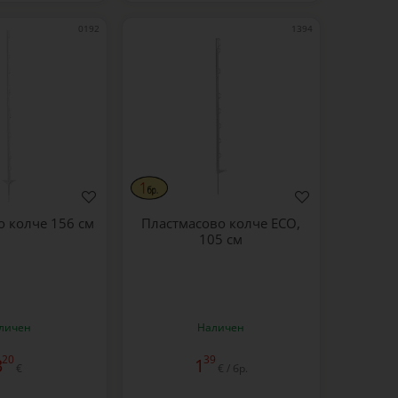
0192
1394
о колче 156 см
Пластмасово колче ECO,
105 см
личен
Наличен
20
39
3
1
€
€ / бр.