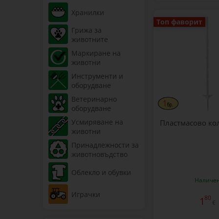
Хранилки
Топ фаворит
Грижа за
животните
Маркиране на
животни
Инструменти и
оборудване
Ветеринарно
оборудване
Усмиряване на
Пластмасово ко
животни
Принадлежности за
животновъдство
Облекло и обувки
Наличе
Играчки
80
1
€