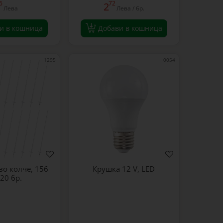
6
72
2
Лева
Лева / бр.
и в кошница
Добави в кошница
1295
0054
во колче, 156
Крушка 12 V, LED
 20 бр.