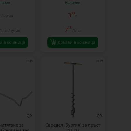
личен
Наличен
80
3
€ / кутия
€
43
7
Лева / кутия
Лева
и в кошница
Добави в кошница
0838
0179
натягане за
Свредел (бургия) за пръст
обтегач на тел
Ø7 см