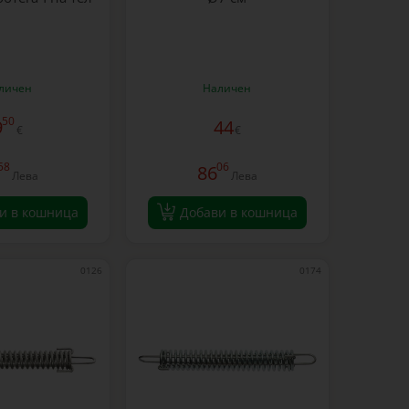
личен
Наличен
50
9
44
€
€
58
06
86
Лева
Лева
и в кошница
Добави в кошница
0126
0174