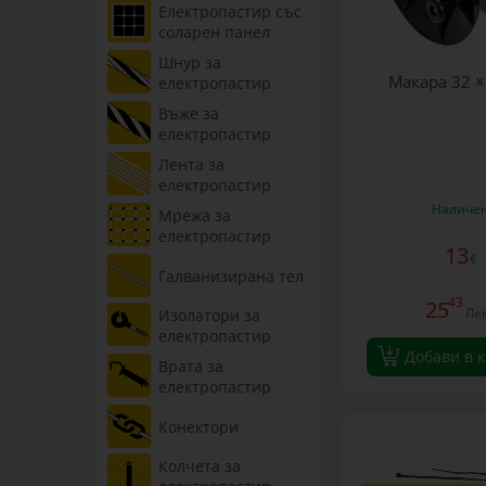
Електропастир със
соларен панел
Шнур за
Макара 32 ×
електропастир
Въже за
електропастир
Лента за
електропастир
Наличе
Мрежа за
електропастир
13
€
Галванизирана тел
43
25
Ле
Изолатори за
електропастир
Добави в 
Врата за
електропастир
Конектори
Колчета за