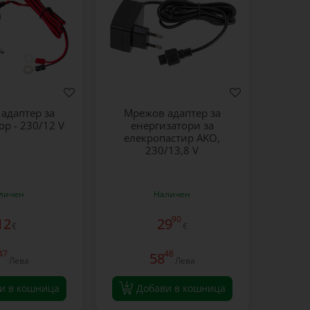
адаптер за
Мрежов адаптер за
ор - 230/12 V
енергизатори за
елекропастир AKO,
230/13,8 V
личен
Наличен
90
12
29
€
€
47
48
58
Лева
Лева
и в кошница
Добави в кошница