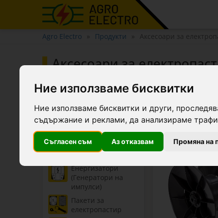
Agro Electro
Продукти
Аксесоари за електроп
Аксесоари за електропас
Ние използваме бисквитки
Аксесоари и инструменти за електропастири - мре
мълниезащита.
Ние използваме бисквитки и други, проследяв
Филтри
съдържание и реклами, да анализираме трафик
Съгласен съм
Аз отказвам
Промяна на 
Категории
Енергизатори
(Генератори на
импулси)
Пакети за
електропастир