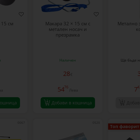
 15 см
Макара 32 × 15 см с
Метално 
метален носач и
к
презрамка
н
Наличен
Ще бъде н
28
€
76
4
54
7
ва
Лева
кошница
Добави в кошница
Добав
0067
0520
Топ фаворит