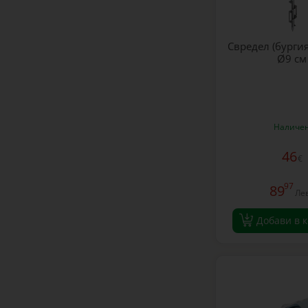
Свредел (бургия
Ø9 см
Наличе
46
€
97
89
Ле
Добави в 