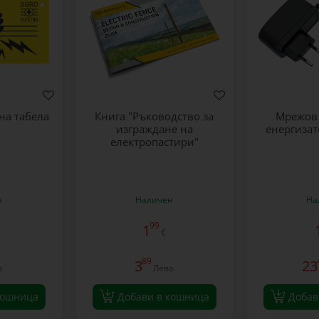
на табела
Книга "Ръководство за
Мрежов 
изграждане на
енергизат
електропастири"
н
Наличен
На
99
1
€
89
3
23
а
Лева
кошница
Добави в кошница
Добав