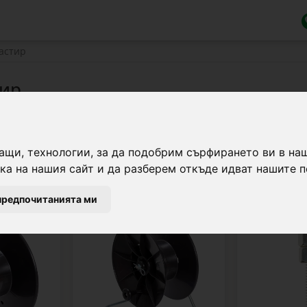
астир
тир
жов адаптер, предупредителна табела, барабан (ролка), свре
ащи, технологии, за да подобрим сърфирането ви в на
а на нашия сайт и да разберем откъде идват нашите п
предпочитанията ми
0105-2
0193