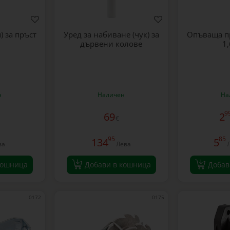
) за пръст
Уред за набиване (чук) за
Опъваща п
дървени колове
1
н
Наличен
На
9
69
2
€
95
85
134
5
ва
Лева
Л
кошница
Добави в кошница
Добав
0172
0175