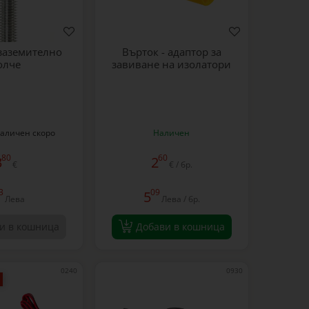
заземително
Върток - адаптор за
олче
завиване на изолатори
аличен скоро
Наличен
80
60
3
2
€
€ / бр.
3
09
5
Лева
Лева / бр.
и в кошница
Добави в кошница
0240
0930