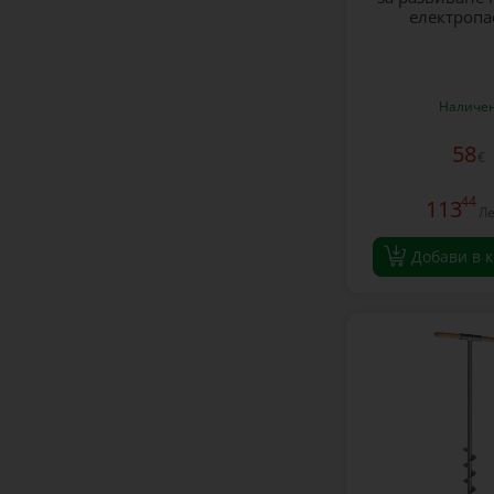
електропа
Наличе
58
€
44
113
Л
Добави в 