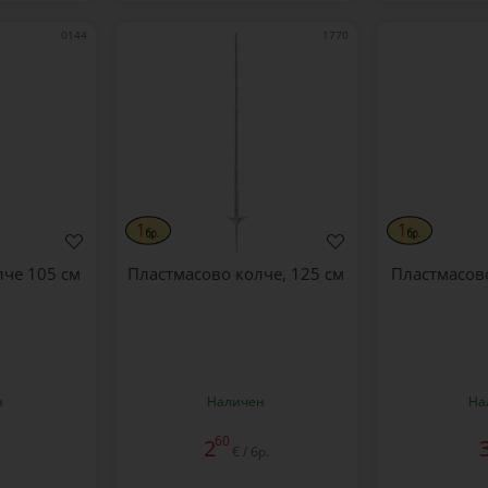
0144
1770
лче 105 см
Пластмасово колче, 125 см
Пластмасов
н
Наличен
На
60
2
€ / бр.