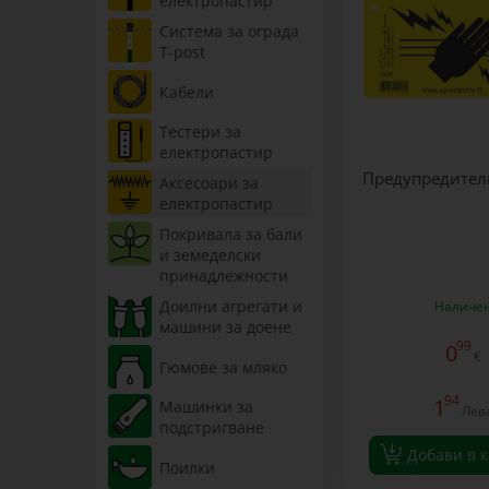
електропастир
Система за ограда
T-post
Кабели
Тестери за
електропастир
Предупредител
Аксесоари за
електропастир
Покривала за бали
и земеделски
принадлежности
Доилни агрегати и
Наличе
машини за доене
99
0
€
Гюмове за мляко
94
1
Машинки за
Лев
подстригване
Добави в 
Поилки