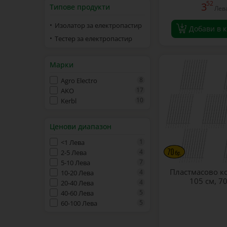
52
3
Типове продукти
Лев
Изолатор за електропастир
Добави в 
Тестер за електропастир
Марки
8
Agro Electro
17
AKO
10
Kerbl
Ценови диапазон
1
<1 Лева
4
2-5 Лева
7
5-10 Лева
Пластмасово к
4
10-20 Лева
105 см, 70
4
20-40 Лева
5
40-60 Лева
5
60-100 Лева