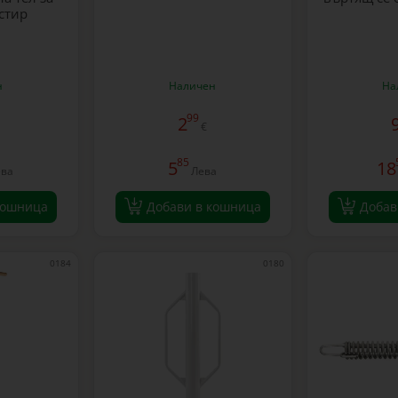
стир
н
Наличен
На
99
2
€
85
5
18
ева
Лева
кошница
Добави в кошница
Добав
0184
0180