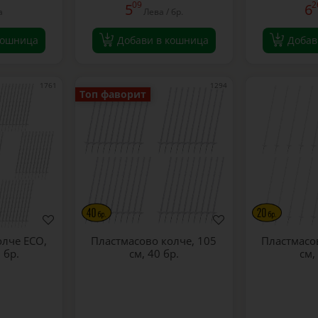
09
2
5
6
а
Лева / бр.
кошница
Добави в кошница
Добав
1761
1294
Топ фаворит
олче ECO,
Пластмасово колче, 105
Пластмасо
 бр.
см, 40 бр.
см,