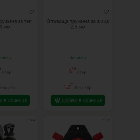
ружина за тел
Опъваща пружина за жица
,6 мм
2,5 мм
личен
Наличен
9
50
6
€ / бр.
€ / бр.
71
12
ева / бр.
Лева / бр.
и в кошница
Добави в кошница
0164
0157