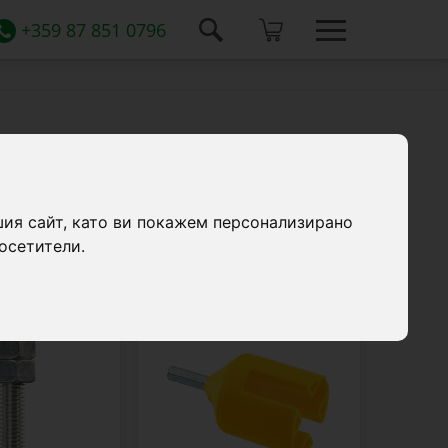
+359 87 851 0796
дел (бургия) за пръст, чук за стълб, ключ и
шия сайт, като ви покажем персонализирано
осетители.
39 продукти
0088
0100