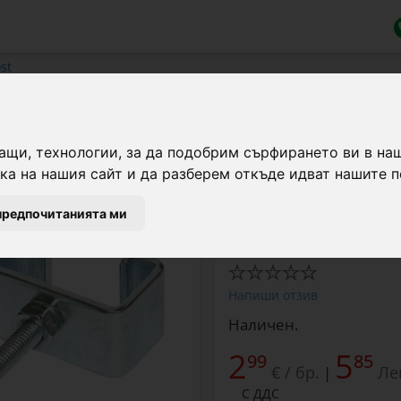
st
ащи, технологии, за да подобрим сърфирането ви в на
а на нашия сайт и да разберем откъде идват нашите п
Изолатор на вратата за
предпочитанията ми
Марка:
AKO
Напиши отзив
Наличен.
2
5
99
85
€ / бр.
Ле
|
С ДДС