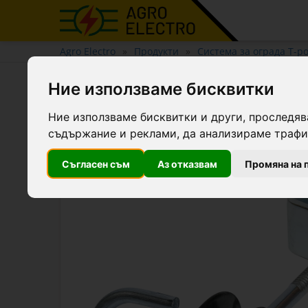
Agro Electro
Продукти
Система за ограда T-po
T-post изолатор за врата
Ние използваме бисквитки
Ние използваме бисквитки и други, проследяв
съдържание и реклами, да анализираме трафик
Съгласен съм
Аз отказвам
Промяна на 