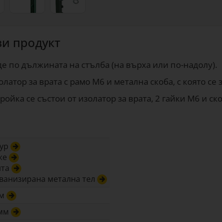
зи продукт
е по дължината на стълба (на върха или по-надолу).
латор за врата с рамо М6 и метална скоба, с която се
ойка се състои от изолатор за врата, 2 гайки М6 и ско
ур
же
нта
ванизирана метална тел
мм
 мм