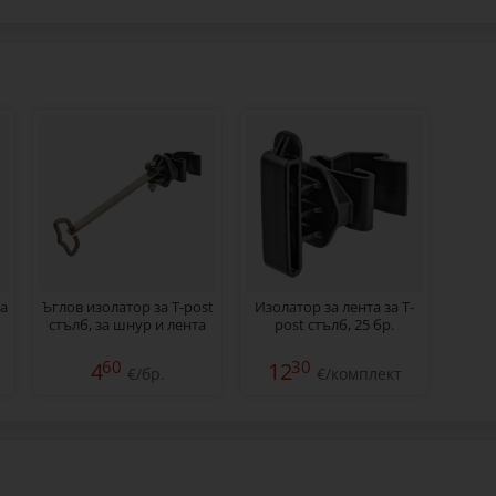
за
Ъглов изолатор за T-post
Изолатор за лента за T-
стълб, за шнур и лента
post стълб, 25 бр.
60
30
4
12
€/бр.
€/комплект