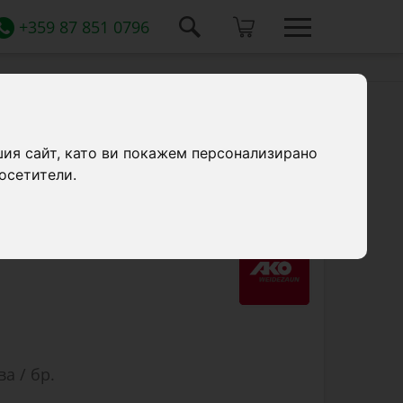
+359 87 851 0796
шия сайт, като ви покажем персонализирано
осетители.
 системи с T-post стълбове.
ва / бр.