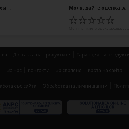
и...
Моля, дайте оценка за
Моля, кликнете върху звезда, за 
пка
Доставка на продуктите
Гаранция на продукт
За нас
Контакти
За сваляне
Карта на сайта
абота със сайта
Обработка на лични данни
Полит