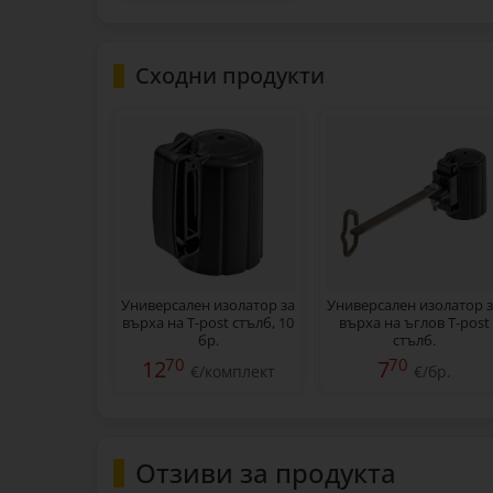
Сходни продукти
Универсален изолатор за
Универсален изолатор 
върха на T-post стълб, 10
върха на ъглов T-post
бр.
стълб.
70
70
12
7
€/комплект
€/бр.
Отзиви за продукта