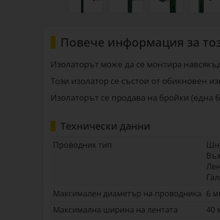
Повече информация за то
Изолаторът може да се монтира навсякъд
Този изолатор се състои от обикновен изо
Изолаторът се продава на бройки (една бр
Технически данни
Проводник тип
Шн
Въ
Ле
Гал
Максимален диаметър на проводника
6 
Максимална ширина на лентата
40