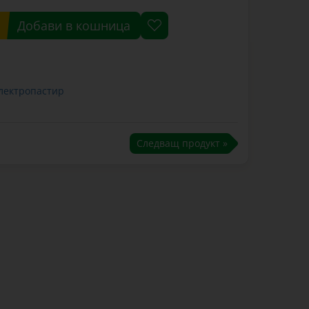
Добави в кошница
електропастир
Следващ продукт »