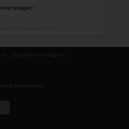
 този продукт
да започнете да пишете отзив.
ите
Връщане на продукти
ика за бисквитките