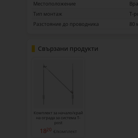
Местоположение
Вр
Тип монтаж
T-p
Разстояние до проводника
80
Свързани продукти
Комплект за начало/край
на ограда за система T-
post
20
18
€/комплект