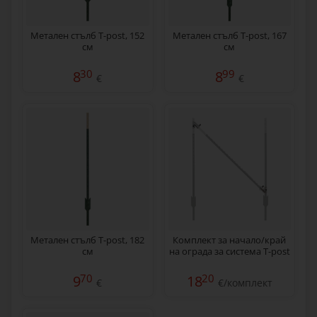
Метален стълб T-post, 152
Метален стълб T-post, 167
см
см
30
99
8
8
€
€
Метален стълб T-post, 182
Комплект за начало/край
см
на ограда за система T-post
70
20
9
18
€
€/комплект