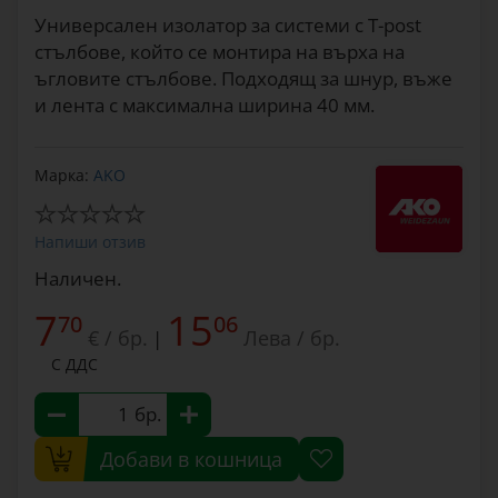
Универсален изолатор за системи с T-post
стълбове, който се монтира на върха на
ъгловите стълбове. Подходящ за шнур, въже
и лента с максимална ширина 40 мм.
Марка:
AKO
Напиши отзив
Наличен.
7
15
70
06
€ / бр.
Лева / бр.
|
С ДДС
бр.
Добави в кошница