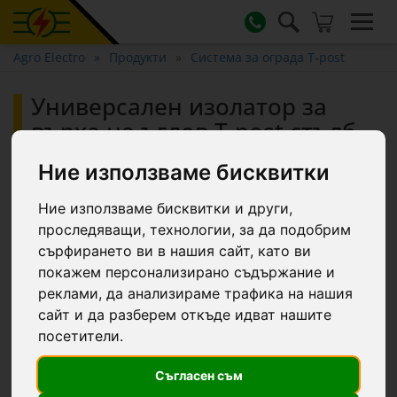
Agro Electro
Продукти
Система за ограда T-post
Универсален изолатор за
върха на ъглов T-post стълб.
Ние използваме бисквитки
Ние използваме бисквитки и други,
проследяващи, технологии, за да подобрим
сърфирането ви в нашия сайт, като ви
покажем персонализирано съдържание и
реклами, да анализираме трафика на нашия
сайт и да разберем откъде идват нашите
посетители.
Съгласен съм