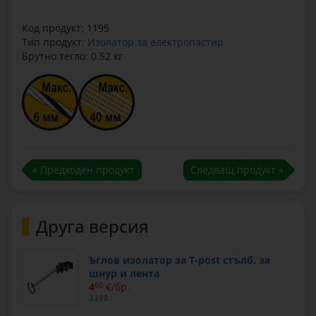
Код продукт: 1195
Тип продукт:
Изолатор за електропастир
Брутно тегло: 0.52 кг
« Предходен продукт
Следващ продукт »
Друга версия
Ъглов изолатор за T-post стълб, за
шнур и лента
4
60
€/бр.
1198