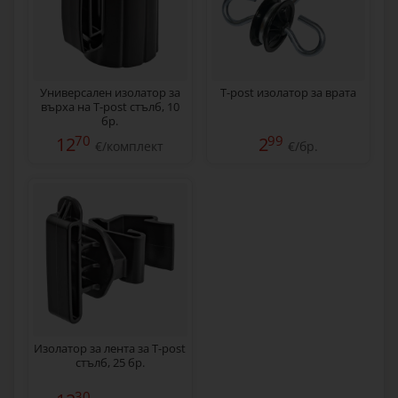
Универсален изолатор за
T-post изолатор за врата
върха на T-post стълб, 10
бр.
70
99
12
2
€/комплект
€/бр.
Изолатор за лента за T-post
стълб, 25 бр.
30