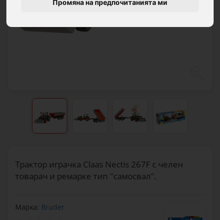
Промяна на предпочитанията ми
Трактор играчка Claas Nectis 267F с челен
товарач и ремарке тип "самосвал".
Марка:
Bruder