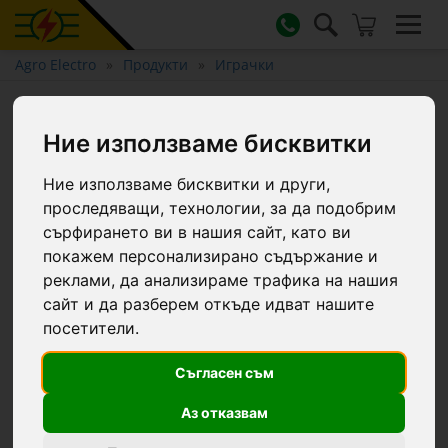
Agro Electro
Продукти
Играчки
Трактор-играчка Claas Nectis
Ние използваме бисквитки
267F с челен товарач и
ремарке
Ние използваме бисквитки и други,
проследяващи, технологии, за да подобрим
сърфирането ви в нашия сайт, като ви
покажем персонализирано съдържание и
реклами, да анализираме трафика на нашия
сайт и да разберем откъде идват нашите
посетители.
Съгласен съм
Аз отказвам