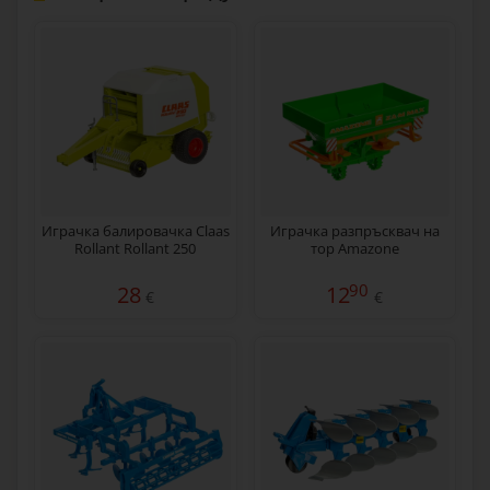
Играчка балировачка Claas
Играчка разпръсквач на
Rollant Rollant 250
тор Amazone
90
28
12
€
€