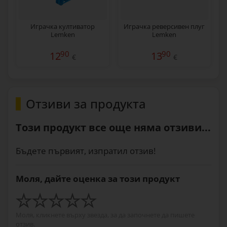
Играчка култиватор
Играчка реверсивен плуг
Lemken
Lemken
90
90
12
13
€
€
Отзиви за продукта
Този продукт все още няма отзиви...
Бъдете първият, изпратил отзив!
Моля, дайте оценка за този продукт
Моля, кликнете върху звезда, за да започнете да пишете
отзив.