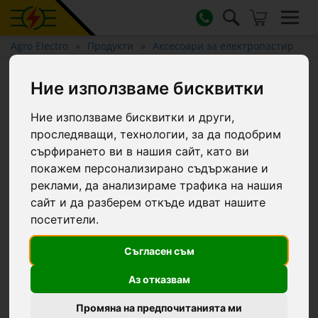
Agro Electro
Продукти
Аксесоари за електропастир
Устройство за опъване на
Ние използваме бисквитки
лента за електропастир
Ние използваме бисквитки и други,
проследяващи, технологии, за да подобрим
сърфирането ви в нашия сайт, като ви
покажем персонализирано съдържание и
реклами, да анализираме трафика на нашия
сайт и да разберем откъде идват нашите
посетители.
Съгласен съм
Аз отказвам
Промяна на предпочитанията ми