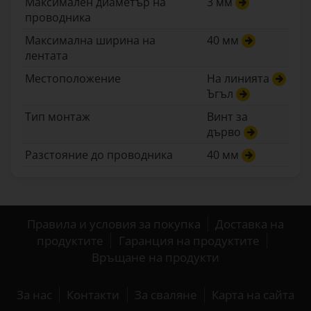
Максимален диаметър на
3 мм
проводника
Максимална ширина на
40 мм
лентата
Местоположение
На линията
Ъгъл
Тип монтаж
Винт за
дърво
Разстояние до проводника
40 мм
Правила и условия за покупка
Доставка на
продуктите
Гаранция на продуктите
Връщане на продукти
За нас
Контакти
За сваляне
Карта на сайта