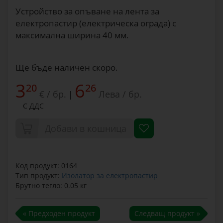
Устройство за опъване на лента за
електропастир (електрическа ограда) с
максимална ширина 40 мм.
Ще бъде наличен скоро.
3
6
20
26
€ / бр.
Лева / бр.
|
С ДДС
Добави в кошница
Код продукт: 0164
Тип продукт:
Изолатор за електропастир
Брутно тегло: 0.05 кг
« Предходен продукт
Следващ продукт »