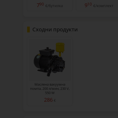
90
10
7
9
€/бутилка
€/комплект
Сходни продукти
Маслена вакуумна
помпа, 200 л/мин, 230 V,
550 W
286
€