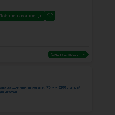
Добави в кошница
Следващ продукт »
па за доилни агрегати, 70 мм (200 литра/
 двигател