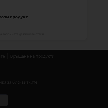
 този продукт
да започнете да пишете отзив.
ите
Връщане на продукти
ика за бисквитките