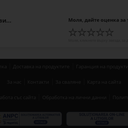
и...
Моля, дайте оценка за
Моля, кликнете върху звезда, за 
пка
Доставка на продуктите
Гаранция на продукт
За нас
Контакти
За сваляне
Карта на сайта
абота със сайта
Обработка на лични данни
Полит