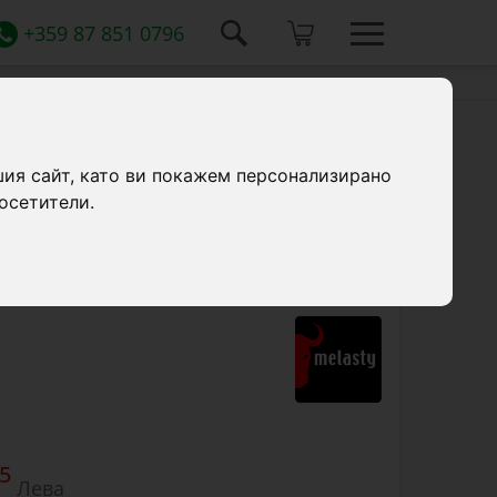
+359 87 851 0796
а), без двигател
шия сайт, като ви покажем персонализирано
осетители.
а, без двигател, за доилни агрегати. 80
5
Лева