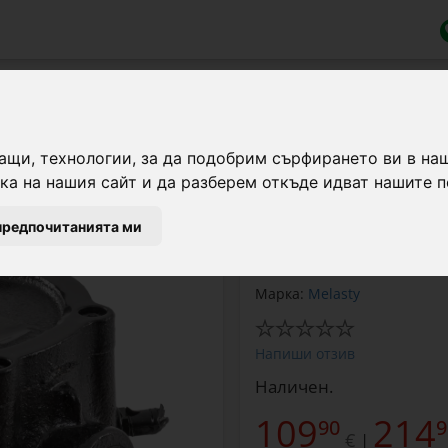
шини за доене
 агрегати, 80 мм (230 литра/минут
ащи, технологии, за да подобрим сърфирането ви в на
а на нашия сайт и да разберем откъде идват нашите п
Резервна вакуумна помп
предпочитанията ми
мм, 230 л/мин.
Марка:
Melasty
Напиши отзив
Наличен.
109
214
90
9
€
|