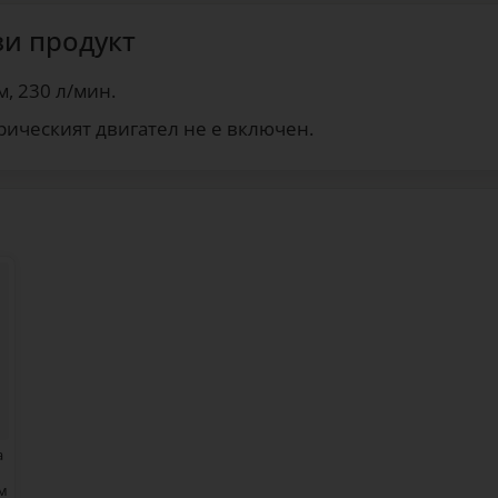
зи продукт
, 230 л/мин.
рическият двигател не е включен.
а
мм