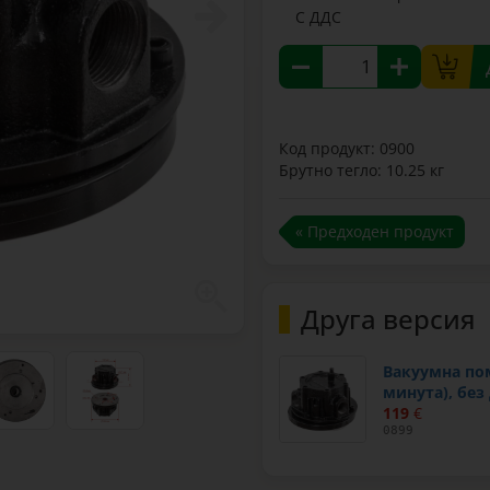
С ДДС
Код продукт: 0900
Брутно тегло: 10.25 кг
« Предходен продукт
Друга версия
Вакуумна пом
минута), без
119
€
0899