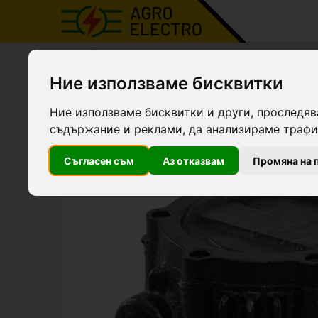
Agro Electro
Продукти
Доилни агрегати и ма
Ние използваме бисквитки
Вакуумна помпа за доилни
Ние използваме бисквитки и други, проследяв
съдържание и реклами, да анализираме трафик
Съгласен съм
Аз отказвам
Промяна на 