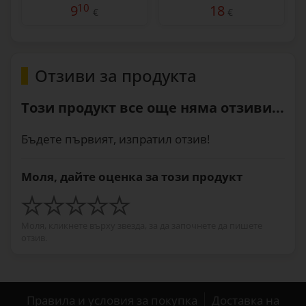
10
9
18
€
€
Отзиви за продукта
Този продукт все още няма отзиви...
Бъдете първият, изпратил отзив!
Моля, дайте оценка за този продукт
Моля, кликнете върху звезда, за да започнете да пишете
отзив.
Правила и условия за покупка
Доставка на