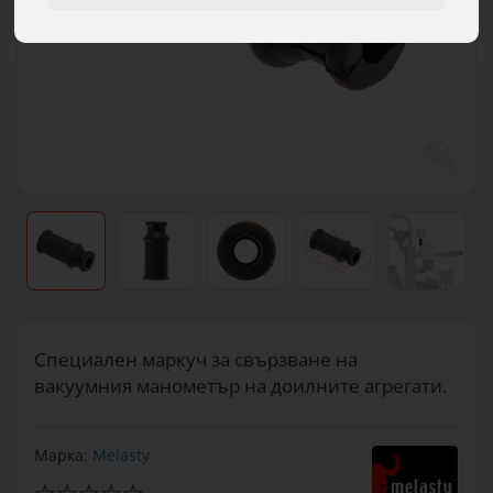
Специален маркуч за свързване на
вакуумния манометър на доилните агрегати.
Марка:
Melasty