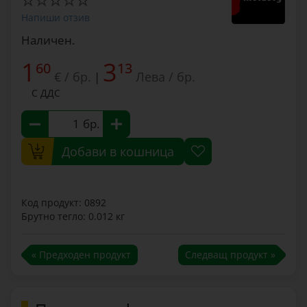
Напиши отзив
Наличен.
1
3
60
13
€ / бр.
Лева / бр.
|
С ДДС
бр.
Добави в кошница
Код продукт: 0892
Брутно тегло: 0.012 кг
« Предходен продукт
Следващ продукт »