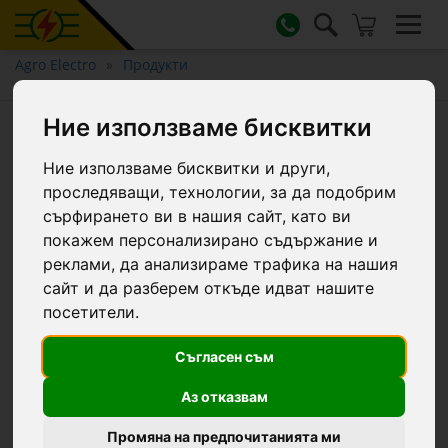
Agro Electro
Продукти
Доилни агрегати и машини за доене
Ние използваме бисквитки
Връзка за вакуум манометър
за доилни агрегати
Ние използваме бисквитки и други,
проследяващи, технологии, за да подобрим
сърфирането ви в нашия сайт, като ви
покажем персонализирано съдържание и
реклами, да анализираме трафика на нашия
сайт и да разберем откъде идват нашите
посетители.
Съгласен съм
Аз отказвам
Промяна на предпочитанията ми