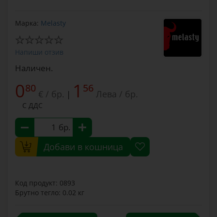
Марка:
Melasty
Напиши отзив
Наличен.
0
1
80
56
€ / бр.
Лева / бр.
|
С ДДС
бр.
Добави в кошница
Код продукт: 0893
Брутно тегло: 0.02 кг