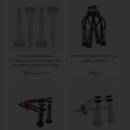
Силиконов маншон
Доилна станция (група) за
(чорап) за доилни агрегати
крави, 240 см³
за кози, комплект от 4 бр.
18
44
€/комплект
€