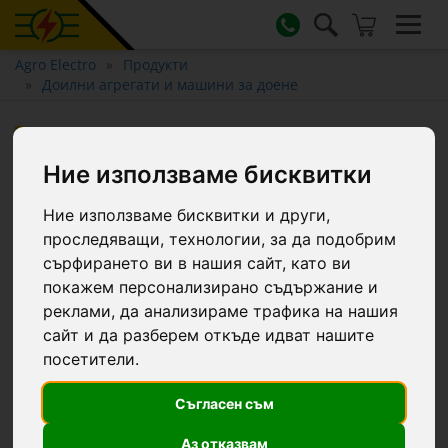
Agro Electro
Продукти
Доилни агрегати и машини за доене
Тапа за маншон на доилен
агрегат
Ние използваме бисквитки
Ние използваме бисквитки и други,
проследяващи, технологии, за да подобрим
сърфирането ви в нашия сайт, като ви
покажем персонализирано съдържание и
реклами, да анализираме трафика на нашия
сайт и да разберем откъде идват нашите
посетители.
Съгласен съм
Аз отказвам