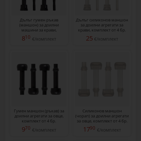
Дълъг гумен ръкав
Дълъг силиконов маншон
(маншон) за доилни
за доилни агрегати за
машини за крави,
крави, комплект от 4 бр.
комплект от 4 бр.
10
8
25
€/комплект
€/комплект
Гумен маншон (ръкав) за
Силиконов маншон
доилни агрегати за овце,
(чорап) за доилни агрегати
комплект от 4 бр.
за овце, комплект от 4 бр.
70
90
9
17
€/комплект
€/комплект