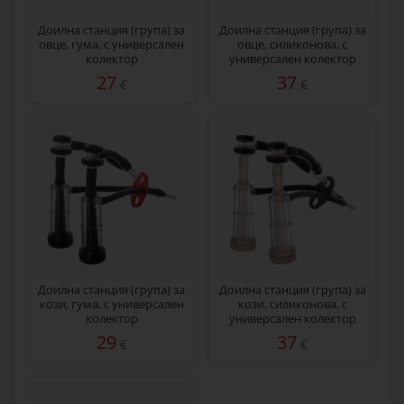
Доилна станция (група) за
Доилна станция (група) за
овце, гума, с универсален
овце, силиконова, с
колектор
универсален колектор
27
37
€
€
Доилна станция (група) за
Доилна станция (група) за
кози, гума, с универсален
кози, силиконова, с
колектор
универсален колектор
29
37
€
€