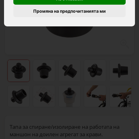
Промяна на предпочитанията ми
Тапа за спиране/изолиране на работата на
маншон на доилен агрегат за крави.