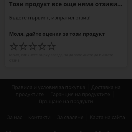
Този продукт все още няма отзиви...
Бъдете първият, изпратил отзив!
Моля, дайте оценка за този продукт
Моля, кликнете върху звезда, за да започнете да пишете
отзив.
Правила и условия за покупка
Доставка на
продуктите
Гаранция на продуктите
Връщане на продукти
За нас
Контакти
За сваляне
Карта на сайта