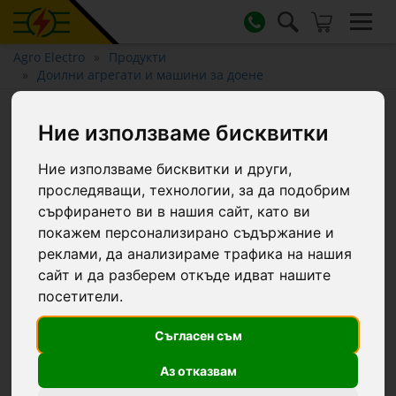
Agro Electro
Продукти
Доилни агрегати и машини за доене
Y-образен тройник, 8,5 мм
Ние използваме бисквитки
Ние използваме бисквитки и други,
проследяващи, технологии, за да подобрим
сърфирането ви в нашия сайт, като ви
покажем персонализирано съдържание и
реклами, да анализираме трафика на нашия
сайт и да разберем откъде идват нашите
посетители.
Съгласен съм
Аз отказвам