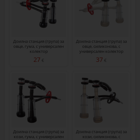
Доилна станция (група) за
Доилна станция (група) за
овце, гума, с универсален
овце, силиконова, с
колектор
универсален колектор
27
37
€
€
Доилна станция (група) за
Доилна станция (група) за
кози, гума, с универсален
кози, силиконова, с