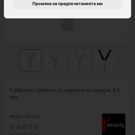
Промяна на предпочитанията ми
Y-образен тройник за маркучи за вакуум, 8,5
mm.
Марка:
Melasty
Напиши отзив