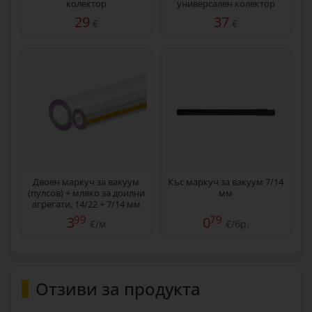
колектор
универсален колектор
29
37
€
€
Двоен маркуч за вакуум
Къс маркуч за вакуум 7/14
(пулсов) + мляко за доилни
мм
агрегати, 14/22 + 7/14 мм
99
79
3
0
€/м
€/бр.
Отзиви за продукта