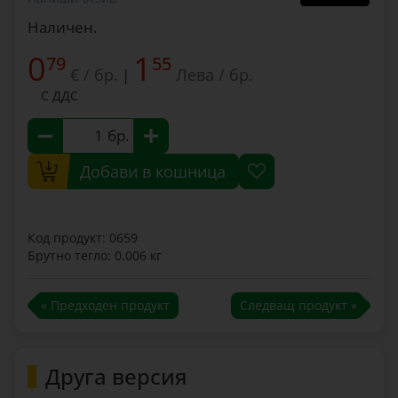
Наличен.
0
1
79
55
€ / бр.
Лева / бр.
|
С ДДС
бр.
Добави в кошница
Код продукт: 0659
Брутно тегло: 0.006 кг
« Предходен продукт
Следващ продукт »
Друга версия