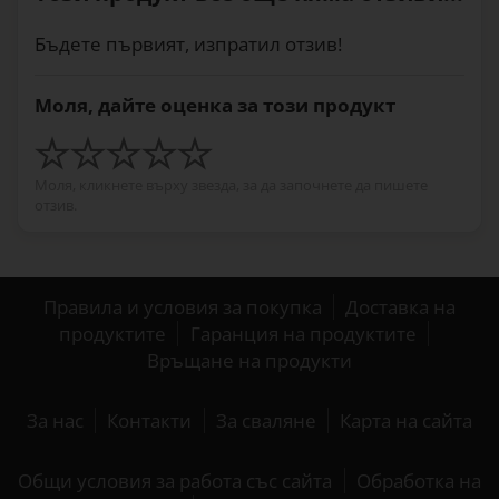
Бъдете първият, изпратил отзив!
Моля, дайте оценка за този продукт
Моля, кликнете върху звезда, за да започнете да пишете
отзив.
Правила и условия за покупка
Доставка на
продуктите
Гаранция на продуктите
Връщане на продукти
За нас
Контакти
За сваляне
Карта на сайта
Общи условия за работа със сайта
Обработка на