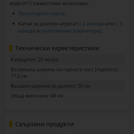
агрегат! Съвместими аксесоари:
Транспортен капак
.
Капак за доилен агрегат
с 2 изхода
или
с 3
изхода
и
уплътнение (гарнитура)
.
Технически харектеристики
Капацитет: 25 литра
Вътрешна ширина на горната част (гърлото):
17,5 см
Външна ширина на дъното: 30 см
Обща височина: 48 см
Свързани продукти