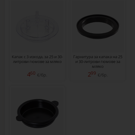
Капак с 3 изхода, за 25 и 30-
Гарнитура за капака на 25
литрови гюмове за мляко
и 30-литрови гюмове за
мляко
60
99
4
2
€/бр.
€/бр.