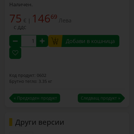
Наличен.
75
146
69
€
Лева
|
С ДДС
Добави в кошница
Код продукт: 0602
Брутно тегло: 3.35 кг
« Предходен продукт
Следващ продукт »
Други версии