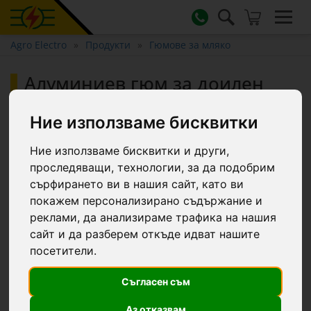
Agro Electro
Продукти
Гюмове за мляко
Алуминиев гюм за доилен
агрегат, 25 литра
Ние използваме бисквитки
Ние използваме бисквитки и други,
проследяващи, технологии, за да подобрим
сърфирането ви в нашия сайт, като ви
покажем персонализирано съдържание и
реклами, да анализираме трафика на нашия
сайт и да разберем откъде идват нашите
посетители.
Съгласен съм
Аз отказвам