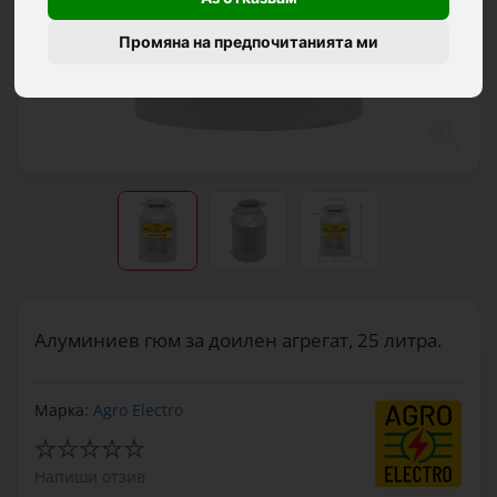
Промяна на предпочитанията ми
Алуминиев гюм за доилен агрегат, 25 литра.
Марка:
Agro Electro
Напиши отзив