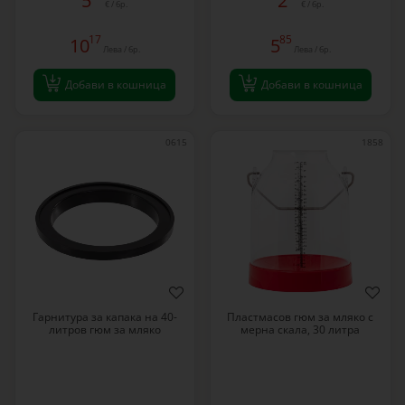
5
2
€ / бр.
€ / бр.
17
85
10
5
Лева / бр.
Лева / бр.
Добави в кошница
Добави в кошница
0615
1858
Гарнитура за капака на 40-
Пластмасов гюм за мляко с
литров гюм за мляко
мерна скала, 30 литра