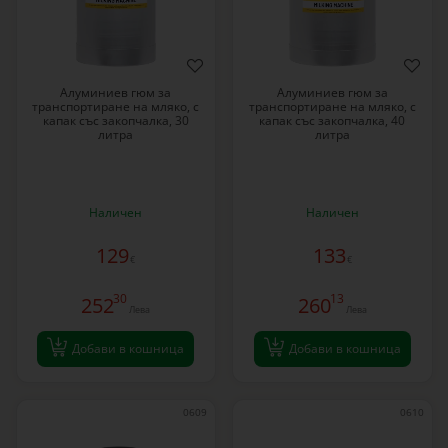
Алуминиев гюм за
Алуминиев гюм за
транспортиране на мляко, с
транспортиране на мляко, с
капак със закопчалка, 30
капак със закопчалка, 40
литра
литра
Наличен
Наличен
129
133
€
€
30
13
252
260
Лева
Лева
Добави в кошница
Добави в кошница
0609
0610