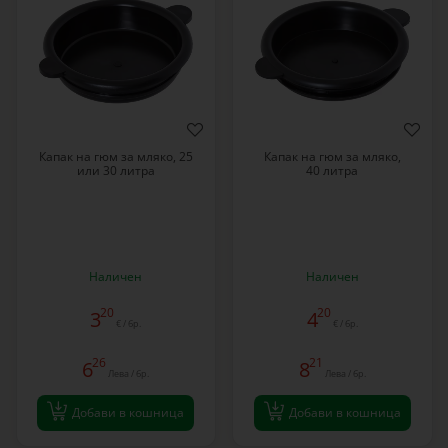
Капак на гюм за мляко, 25
Капак на гюм за мляко,
или 30 литра
40 литра
Наличен
Наличен
20
20
3
4
€ / бр.
€ / бр.
26
21
6
8
Лева / бр.
Лева / бр.
Добави в кошница
Добави в кошница