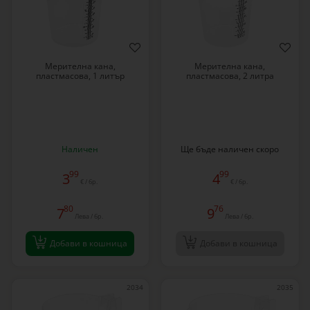
Мерителна кана,
Мерителна кана,
пластмасова, 1 литър
пластмасова, 2 литра
Наличен
Ще бъде наличен скоро
99
99
3
4
€ / бр.
€ / бр.
80
76
7
9
Лева / бр.
Лева / бр.
Добави в кошница
Добави в кошница
2034
2035