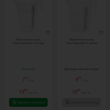
Мерителна кана,
Мерителна кана,
пластмасова, 3 литра
пластмасова, 5 литра
Наличен
Ще бъде наличен скоро
10
50
7
9
€ / бр.
€ / бр.
89
58
13
18
Лева / бр.
Лева / бр.
Добави в кошница
Добави в кошница