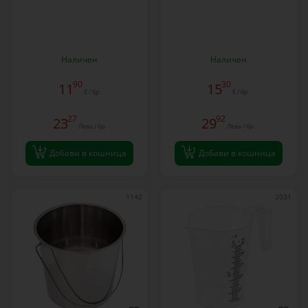
Наличен
Наличен
90
30
11
15
€ / бр.
€ / бр.
27
92
23
29
Лева / бр.
Лева / бр.
Добави в кошница
Добави в кошница
1142
2031