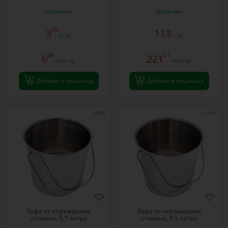
Наличен
Наличен
20
3
113
€ / бр.
€ / бр.
26
01
6
221
Лева / бр.
Лева / бр.
Добави в кошница
Добави в кошница
1870
1141
Кофа от неръждаема
Кофа от неръждаема
стомана, 5,7 литра
стомана, 8,5 литра