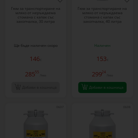
Гюм за транспортиране на
Гюм за транспортиране на
мляко от неръждаема
мляко от неръждаема
стомана с капак със
стомана с капак със
закопчалка, 30 литра
закопчалка, 40 литра
Ще бъде наличен скоро
Наличен
146
153
€
€
55
24
285
299
Лева
Лева
Добави в кошница
Добави в кошница
0607
0608