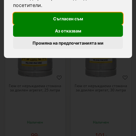
посетители.
26 продукти
Съгласен съм
0599
0600
Аз отказвам
Промяна на предпочитанията ми
Гюм от неръждаема стомана
Гюм от неръждаема стомана
за доилен агрегат, 25 литра
за доилен агрегат, 30 литра
Наличен
Наличен
99
101