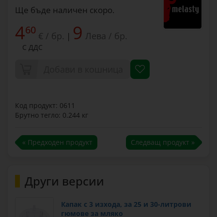
Ще бъде наличен скоро.
4
9
60
€ / бр.
Лева / бр.
|
С ДДС
Добави в кошница
Код продукт: 0611
Брутно тегло: 0.244 кг
« Предходен продукт
Следващ продукт »
Други версии
Капак с 3 изхода, за 25 и 30-литрови
гюмове за мляко