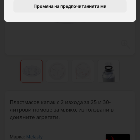
Промяна на предпочитанията ми
Пластмасов капак с 2 изхода за 25 и 30-
литрови гюмове за мляко, използвани в
доилните агрегати.
Марка:
Melasty