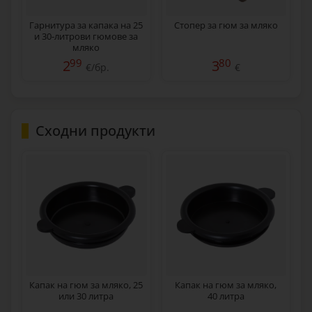
Гарнитура за капака на 25
Стопер за гюм за мляко
и 30-литрови гюмове за
мляко
99
80
2
3
€/бр.
€
Сходни продукти
Капак на гюм за мляко, 25
Капак на гюм за мляко,
или 30 литра
40 литра