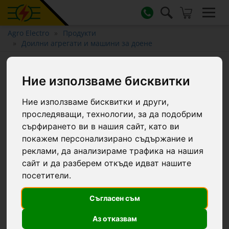
Agro Electro
Продукти
Доилни агрегати и машини за доене
Капак с 2 изхода, за 25 и 30-
Ние използваме бисквитки
литрови гюмове за мляко
Ние използваме бисквитки и други,
проследяващи, технологии, за да подобрим
сърфирането ви в нашия сайт, като ви
покажем персонализирано съдържание и
реклами, да анализираме трафика на нашия
сайт и да разберем откъде идват нашите
посетители.
Съгласен съм
Аз отказвам