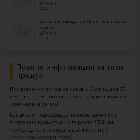
4
60
€/бр.
0612
Капак с 3 изхода, за 40-литров гюм за
мляко
5
20
€/бр.
0613
Повече информация за този
продукт
Прозрачен пластмасов капак с 2 изхода за 25
и 30-литрови гюмове за мляко, използвани в
доилните агрегати.
Капакът е подходящ за гюмове за мляко с
вътрешна диаметър на гърлото
17,5 см
.
Трябва да се монтира задължително с
уплътнение (гарнитура)
.