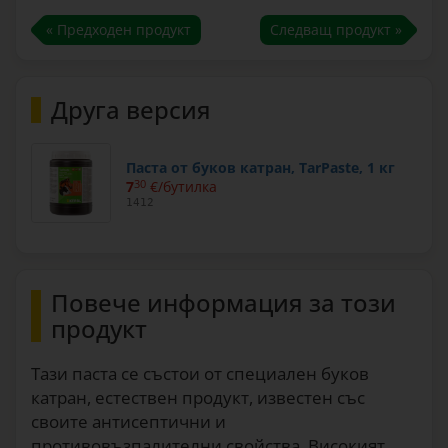
« Предходен продукт
Следващ продукт »
Друга версия
Паста от буков катран, TarPaste, 1 кг
7
30
€/бутилка
1412
Повече информация за този
продукт
Тази паста се състои от специален буков
катран, естествен продукт, известен със
своите антисептични и
противовъзпалителни свойства. Високият