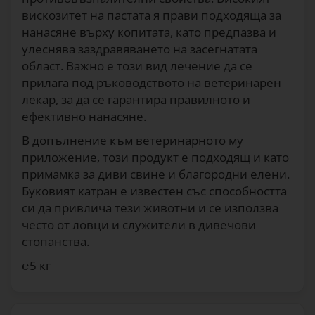
вискозитет на пастата я прави подходяща за
нанасяне върху копитата, като предпазва и
улеснява заздравяването на засегнатата
област. Важно е този вид лечение да се
прилага под ръководството на ветеринарен
лекар, за да се гарантира правилното и
ефективно нанасяне.
В допълнение към ветеринарното му
приложение, този продукт е подходящ и като
примамка за диви свине и благородни елени.
Буковият катран е известен със способността
си да привлича тези животни и се използва
често от ловци и служители в дивечови
стопанства.
℮5 кг