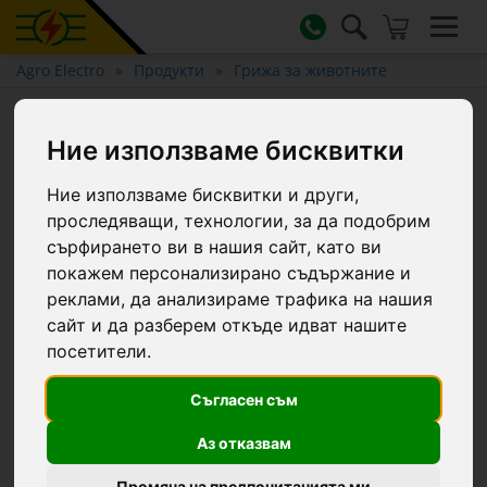
Agro Electro
Продукти
Грижа за животните
Буков катран, TarPaste, 5 кг
Ние използваме бисквитки
Ние използваме бисквитки и други,
проследяващи, технологии, за да подобрим
сърфирането ви в нашия сайт, като ви
покажем персонализирано съдържание и
реклами, да анализираме трафика на нашия
сайт и да разберем откъде идват нашите
посетители.
Съгласен съм
Аз отказвам
Промяна на предпочитанията ми