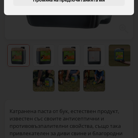
Катранена паста от бук, естествен продукт,
известен със своите антисептични и
противовъзпалителни свойства, също така
привлекателен за диви свине и благородни