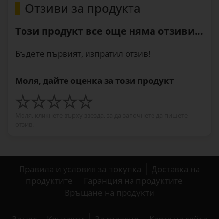
Отзиви за продукта
Този продукт все още няма отзиви...
Бъдете първият, изпратил отзив!
Моля, дайте оценка за този продукт
Моля, кликнете върху звезда, за да започнете да пишете
отзив.
Правила и условия за покупка
Доставка на
продуктите
Гаранция на продуктите
Връщане на продукти
За нас
Контакти
За сваляне
Карта на сайта