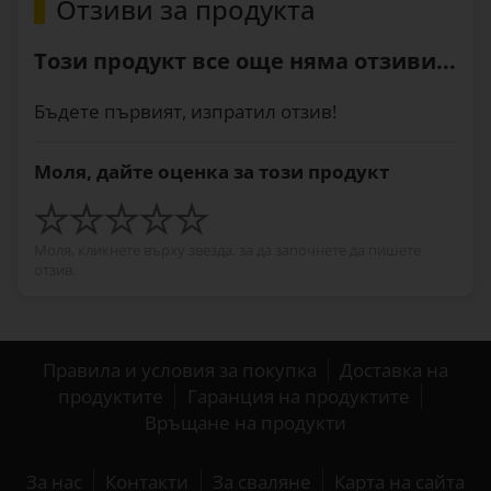
Отзиви за продукта
Този продукт все още няма отзиви...
Бъдете първият, изпратил отзив!
Моля, дайте оценка за този продукт
Моля, кликнете върху звезда, за да започнете да пишете
отзив.
Правила и условия за покупка
Доставка на
продуктите
Гаранция на продуктите
Връщане на продукти
За нас
Контакти
За сваляне
Карта на сайта