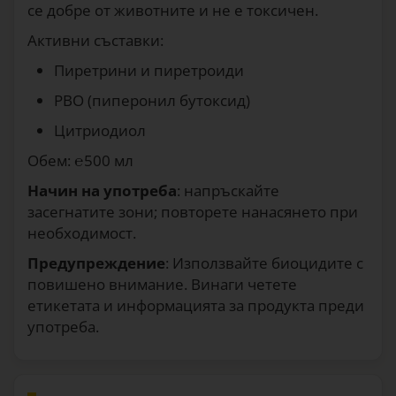
се добре от животните и не е токсичен.
Активни съставки:
Пиретрини и пиретроиди
PBO (пиперонил бутоксид)
Цитриодиол
Обем: ℮500 мл
Начин на употреба
: напръскайте
засегнатите зони; повторете нанасянето при
необходимост.
Предупреждение
: Използвайте биоцидите с
повишено внимание. Винаги четете
етикетата и информацията за продукта преди
употреба.