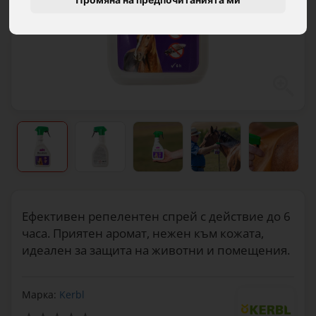
Ефективен репелентен спрей с действие до 6
часа. Приятен аромат, нежен към кожата,
идеален за защита на животни и помещения.
Марка:
Kerbl