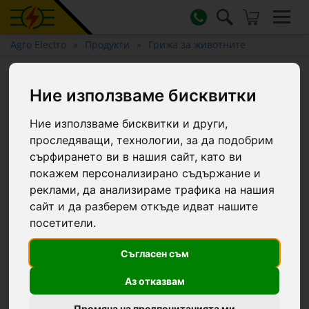
Agro Electro
Продукти
Грижа за животните
Спрей против мухи, CIT
Ние използваме бисквитки
MuscaBlock, 500 мл
Ние използваме бисквитки и други,
проследяващи, технологии, за да подобрим
сърфирането ви в нашия сайт, като ви
покажем персонализирано съдържание и
реклами, да анализираме трафика на нашия
сайт и да разберем откъде идват нашите
посетители.
Съгласен съм
Аз отказвам
Промяна на предпочитанията ми