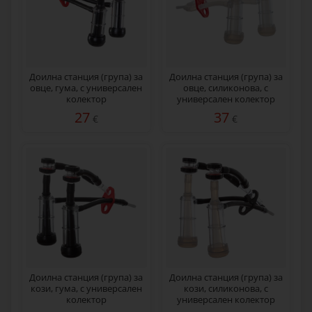
Доилна станция (група) за
Доилна станция (група) за
овце, гума, с универсален
овце, силиконова, с
колектор
универсален колектор
27
37
€
€
Доилна станция (група) за
Доилна станция (група) за
кози, гума, с универсален
кози, силиконова, с
колектор
универсален колектор