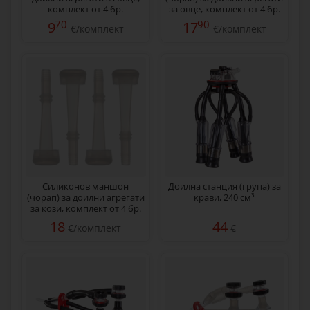
комплект от 4 бр.
за овце, комплект от 4 бр.
70
90
9
17
€/комплект
€/комплект
Силиконов маншон
Доилна станция (група) за
(чорап) за доилни агрегати
крави, 240 см³
за кози, комплект от 4 бр.
18
44
€/комплект
€