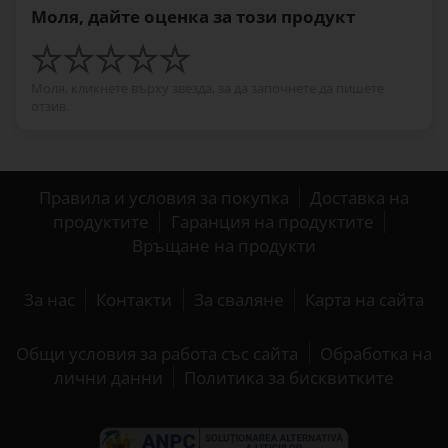
Моля, дайте оценка за този продукт
Моля, кликнете върху звезда, за да започнете да пишете
отзив.
Правила и условия за покупка
Доставка на
продуктите
Гаранция на продуктите
Връщане на продукти
За нас
Контакти
За сваляне
Карта на сайта
Общи условия за работа със сайта
Обработка на
лични данни
Политика за бисквитките