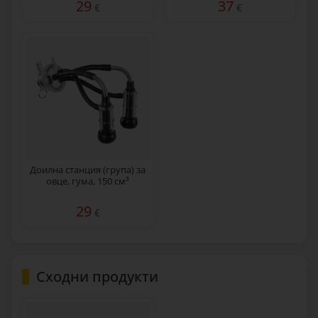
29
37
€
€
Доилна станция (група) за
овце, гума, 150 см³
29
€
Сходни продукти