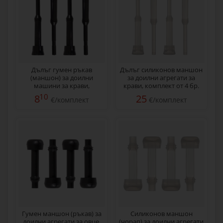
Дълъг гумен ръкав
Дълъг силиконов маншон
(маншон) за доилни
за доилни агрегати за
машини за крави,
крави, комплект от 4 бр.
комплект от 4 бр.
10
8
25
€/комплект
€/комплект
Гумен маншон (ръкав) за
Силиконов маншон
доилни агрегати за овце,
(чорап) за доилни агрегати