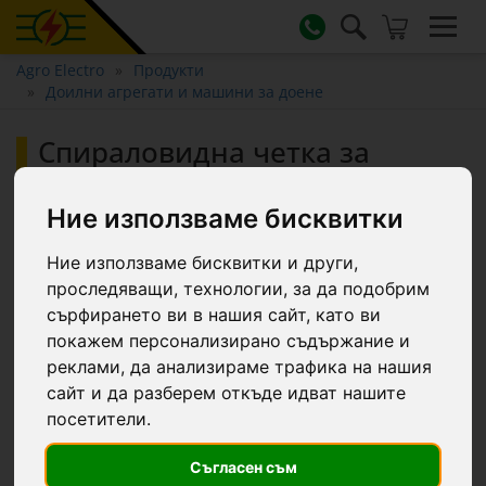
Agro Electro
Продукти
Доилни агрегати и машини за доене
Спираловидна четка за
почистване на маншони
(чорапи) с дървена дръжка,
Ние използваме бисквитки
50 см
Ние използваме бисквитки и други,
проследяващи, технологии, за да подобрим
сърфирането ви в нашия сайт, като ви
покажем персонализирано съдържание и
реклами, да анализираме трафика на нашия
сайт и да разберем откъде идват нашите
посетители.
Съгласен съм