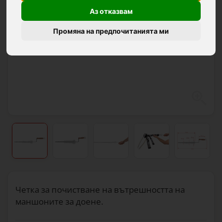
Аз отказвам
Промяна на предпочитанията ми
Четка за почистване на вътрешността на
маншоните за доене.