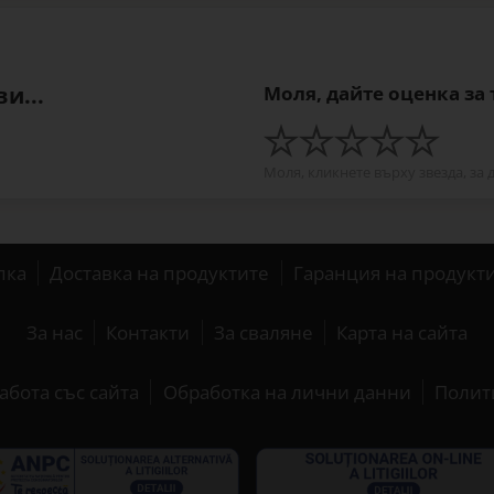
и...
Моля, дайте оценка за
Моля, кликнете върху звезда, за 
пка
Доставка на продуктите
Гаранция на продукт
За нас
Контакти
За сваляне
Карта на сайта
абота със сайта
Обработка на лични данни
Полит