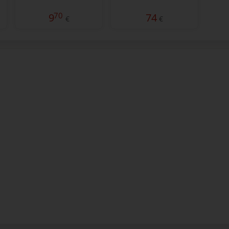
70
9
74
€
€