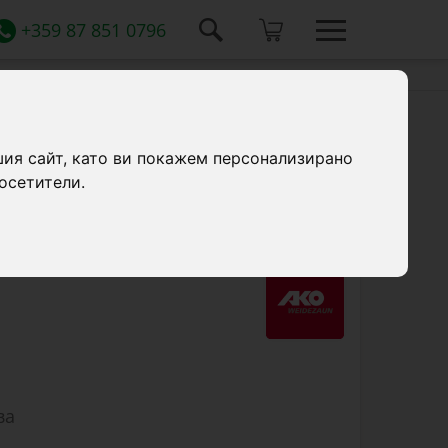
+359 87 851 0796
шия сайт, като ви покажем персонализирано
осетители.
ost стълбове в пръстта.
ва