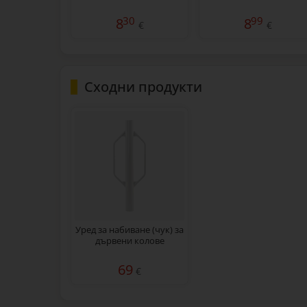
30
99
8
8
€
€
Сходни продукти
Уред за набиване (чук) за
дървени колове
69
€