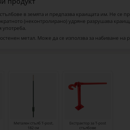
зи продукт
t стълбове в земята и предпазва краищата им. Не се
ократното (неконтролирано) удряне разрушава краища
 употреба.
остенен метал. Може да се използва за набиване на р
Метален стълб T-post,
Екстрактор за T-post
182 см
стълбове