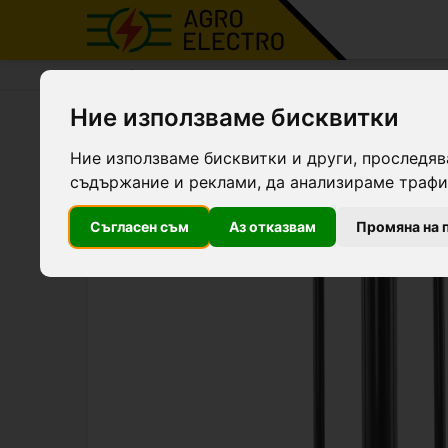
Agro Electro
Продукти
Система за ограда T-po
Ние използваме бисквитки
Чук за T-post стълбове
Ние използваме бисквитки и други, проследяв
съдържание и реклами, да анализираме трафик
Съгласен съм
Аз отказвам
Промяна на 