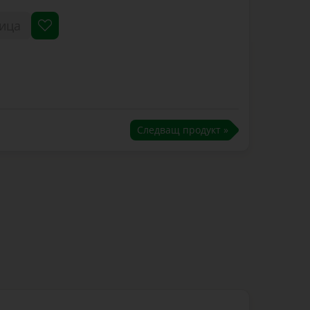
ица
Следващ продукт »