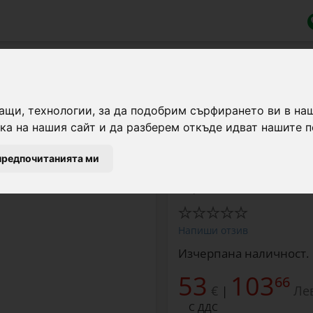
st
ащи, технологии, за да подобрим сърфирането ви в на
а на нашия сайт и да разберем откъде идват нашите п
Чук за набиване на T-p
предпочитанията ми
Марка:
AKO
Напиши отзив
Изчерпана наличност.
53
103
66
€
Ле
|
С ДДС