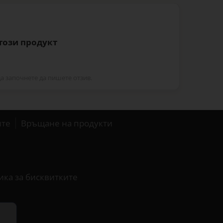
 този продукт
да започнете да пишете отзив.
ите
Връщане на продукти
ика за бисквитките