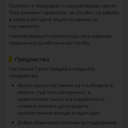
Полюсът е оборудван с направляващо крило.
Този елемент гарантира, че стълбът се забива
в земята, без да се върти по време на
поставянето.
Направляващото крило също така маркира
правилната дълбочина на стълба.
Предимства
Системата T-post предлага следните
предимства:
Много лесно поставяне на стълбовете в
земята - тъй като материалът е
сравнително тънък и е изработен от
стомана, можете да изградите
километрични огради за един ден.
Добре обмислена система за поддържане