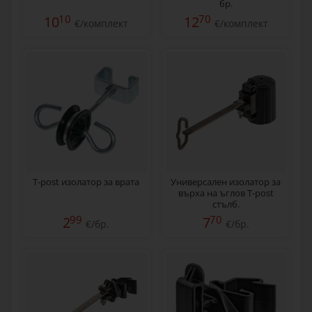
бр.
10
70
10
12
€/комплект
€/комплект
T-post изолатор за врата
Универсален изолатор за
върха на ъглов T-post
стълб.
99
70
2
7
€/бр.
€/бр.