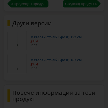
« Предходен продукт
Следващ продукт »
Други версии
Метален стълб T-post, 152 см
8
30
€
1187
Метален стълб T-post, 167 см
8
99
€
1188
Повече информация за този
продукт