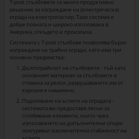
T-post стълбовете са много продуктивно
решение за изграждане на (електрическа)
ограда на електропастир. Тази система е
добре позната и широко използвана в
Америка, откъдето и произлиза.
Системата с T-post стълбове позволява бързо
изграждане на трайни огради, като има три
основни предимства:
Дълготрайност на стълбовете - тъй като
основният материал за стълбовете е
стомана за релси, разрушаването им от
корозия е намалено.
Подсилване на ъглите на оградата -
системата ви предоставя лесни за
сглобяване елементи, които чрез
използването на допълнителни опори
осигуряват изключителна стабилност на
ъглите.