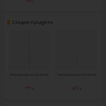
74
€
Сходни продукти
Пластмасово колче 105 см
Пластмасово колче 156 см
80
20
1
3
€
€