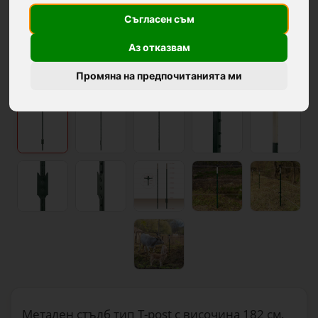
Съгласен съм
Аз отказвам
Промяна на предпочитанията ми
Метален стълб тип T-post с височина 182 см.