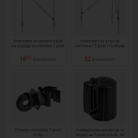
Комплект за начало/край
Комплект за ъгъл за
на ограда за система T-post
система с T-post стълбове
20
18
32
€/комплект
€/комплект
Линеен изолатор T-post,
Универсален изолатор за
25 бр.
върха на T-post стълб, 10