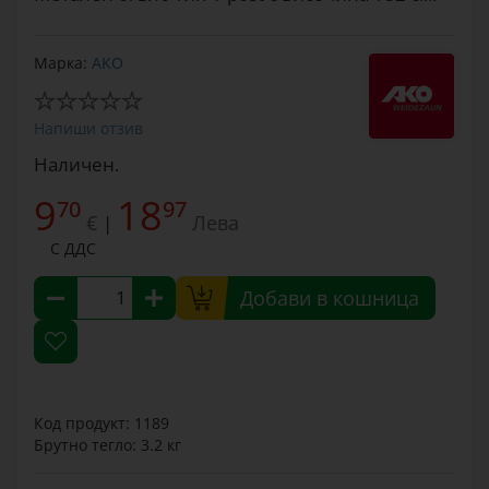
Марка:
AKO
Напиши отзив
Наличен.
9
18
70
97
€
Лева
|
С ДДС
Добави в кошница
Код продукт: 1189
Брутно тегло: 3.2 кг