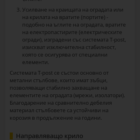
Усилване на краищата на оградата или
на крилата на вратите (портите) -
подобно на ъглите на оградата, вратите
на електропастирите (електрическите
огради), изградени със системата T-post,
изискват изключителна стабилност,
която се осигурява от специални
елементи.
Системата T-post се състои основно от
метални стълбове, които имат зъбци,
позволяващи стабилно захващане на
елементите на оградата (мрежи, изолатори).
Благодарение на сравнително дебелия
материал стълбовете са устойчиви на
корозия в продължение на години.
Направляващо крило