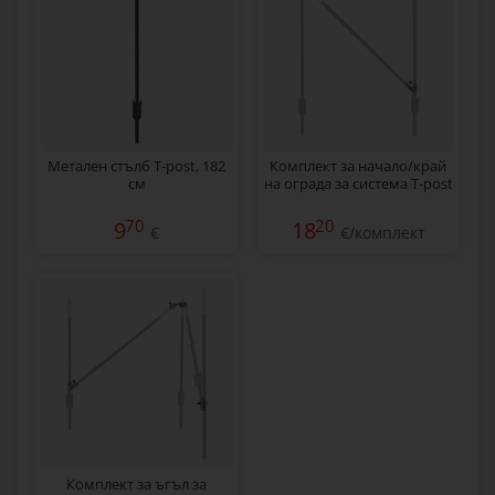
Метален стълб T-post, 182
Комплект за начало/край
см
на ограда за система T-post
70
20
9
18
€
€/комплект
Комплект за ъгъл за