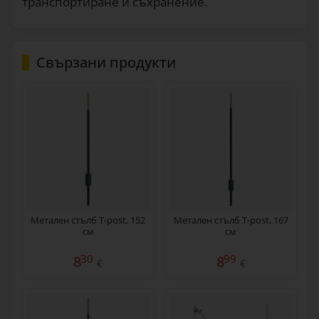
транспортиране и съхранение.
Свързани продукти
Метален стълб T-post, 152
Метален стълб T-post, 167
см
см
30
99
8
8
€
€