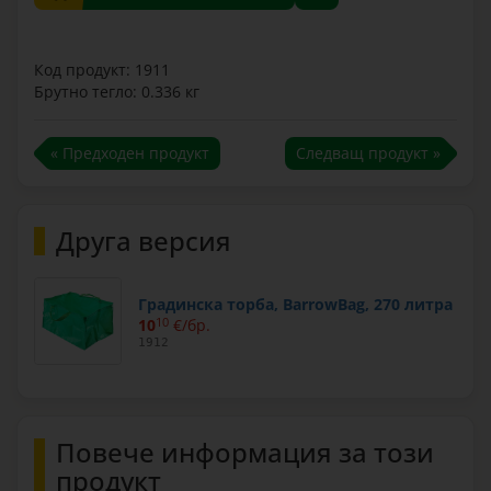
Код продукт: 1911
Брутно тегло: 0.336 кг
« Предходен продукт
Следващ продукт »
Друга версия
Градинска торба, BarrowBag, 270 литра
10
10
€/бр.
1912
Повече информация за този
продукт