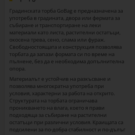
Градинската торба GoBag е предназначена за
употреба в градината, двора или фермата за
събиране и транспортиране на леки
материали като листа, растителни остатъци,
окосена трева, сено, слама или фураж.
Свободностоящата и конструкция позволява
торбата да запази формата си по време на
пълнене, без да е необходима допълнителна
опора.
Материалът е устойчив на разкъсване и
позволява многократна употреба при
условия, характерни за работа на открито.
Структурата на торбата ограничава
проникването на влага, което я прави
подходяща за събиране на растителни
остатъци при различни условия. Краищата са
подсилени за по-добра стабилност и по-дълъг