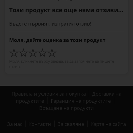
Този продукт все още няма отзиви...
Бъдете първият, изпратил отзив!
Моля, дайте оценка за този продукт
Моля, кликнете върху звезда, за да започнете да пишете
отзив.
Правила и условия за покупка
Доставка на
продуктите
Гаранция на продуктите
Връщане на продукти
За нас
Контакти
За сваляне
Карта на сайта