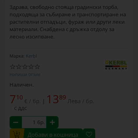
Здрава, свободно стояща градински торба,
подходяща за събиране и транспортиране на
растителни отпадъци, фураж или други леки
материали. Снабдена с дръжка отдолу за
лесно изсипване.
Марка:
Kerbl
Напиши отзив
Наличен.
7
13
10
89
€ / бр.
Лева / бр.
|
С ДДС
бр.
Добави в кошница