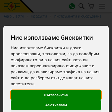
Agro Electro
Продукти
Инструменти и оборудване
Градинска торба, GoBag,
120 литра
Ние използваме бисквитки
Ние използваме бисквитки и други,
проследяващи, технологии, за да подобрим
сърфирането ви в нашия сайт, като ви
покажем персонализирано съдържание и
реклами, да анализираме трафика на нашия
сайт и да разберем откъде идват нашите
посетители.
Съгласен съм
Аз отказвам